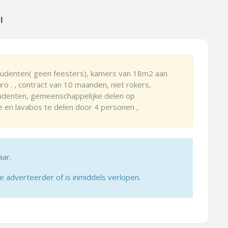
l
tudenten( geen feesters), kamers van 18m2 aan
o . , contract van 10 maanden, niet rokers,
udenten, gemeenschappelijke delen op
he en lavabos te delen door 4 personen ,
aar.
adverteerder of is inmiddels verlopen.