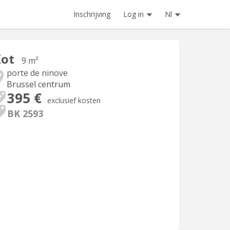
Inschrijving
Log in
Nl
Kot
9 m²
porte de ninove
Brussel centrum
395 €
exclusief kosten
BK 2593