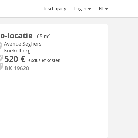
Inschrijving
Log in
Nl
o-locatie
65 m²
Avenue Seghers
Koekelberg
520 €
exclusief kosten
BK 19620