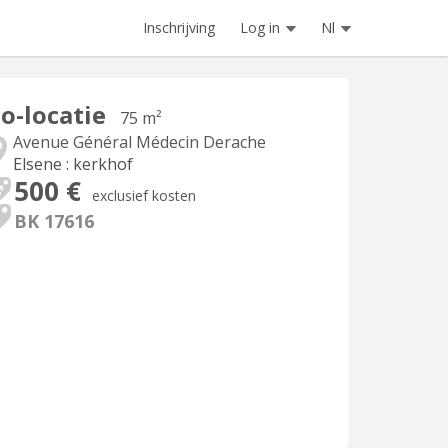
Inschrijving
Log in
Nl
o-locatie
75 m²
Avenue Général Médecin Derache
Elsene : kerkhof
500 €
exclusief kosten
BK 17616