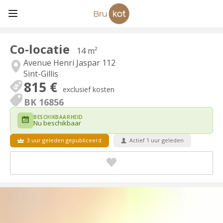
Co-locatie
14 m²
Avenue Henri Jaspar 112
Sint-Gillis
815 €
exclusief kosten
BK 16856
BESCHIKBAARHEID
Nu beschikbaar
3 uur geleden gepubliceerd
Actief 1 uur geleden