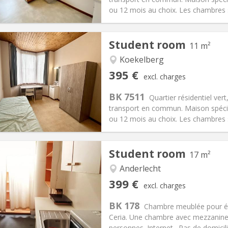
ical Info
Arrangement
ou 12 mois au choix. Les chambres so
Student room
11 m²
Koekelberg
iation:
With conditions
Private rooms:
1
395 €
excl. charges
n:
11 months
Surface:
11 m
2
s:
120 €
Kitchen:
Shared kitchen
BK 7511
Quartier résidentiel ver
95 €
Bathroom:
Shared bathroom
transport en commun. Maison spécia
ical Info
Arrangement
ou 12 mois au choix. Les chambres so
Student room
17 m²
iation:
No
Anderlecht
s, 5-6 months
Private rooms:
1
399 €
excl. charges
n:
12 months, 11 months, 10
Surface:
17 m
2
s:
100 €
Kitchen:
in room
BK 178
Chambre meublée pour ét
99 €
Bathroom:
Shared bathroom
Ceria. Une chambre avec mezzanine. C
ical Info
Arrangement
personnes. Internet . Pas de domicil