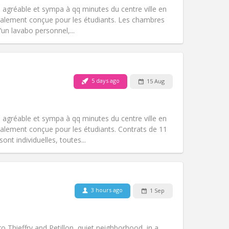
community
t, agréable et sympa à qq minutes du centre ville en
Atmosphere:
Studious, warm, calm,
alement conçue pour les étudiants. Les chambres
Other
’un lavabo personnel,...
Pets:
No
5 days ago
15 Aug
Smoking:
Smoking ok
Access for disabled:
No
studious, calm
t, agréable et sympa à qq minutes du centre ville en
Atmosphere:
Community, warm,
lement conçue pour les étudiants. Contrats de 11
Other
nt individuelles, toutes...
3 hours ago
1 Sep
Pets:
No
Smoking:
Non-smoking
m)
Access for disabled:
No
 Thieffry and Petillon, quiet neighborhood, in a