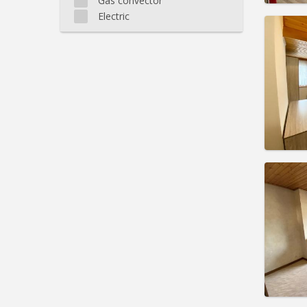
Gas convector
Electric
Domicil
Duratio
Charge
Rent:
4
Pract
Domicil
Duratio
Charge
Rent:
4
Pract