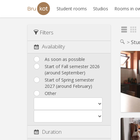
Student rooms
Studios
Rooms in ow
Filters
Stu
Availability
As soon as possible
Start of Fall semester 2026
(around September)
Domicil
Duratio
Start of Spring semester
Charge
2027 (around February)
Rent:
2
Other
Pract
Duration