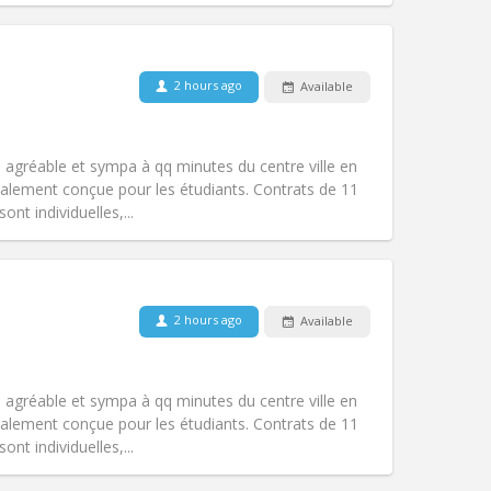
Pets:
No
2 hours ago
Available
Smoking:
Smoking ok
Access for disabled:
No
community
t, agréable et sympa à qq minutes du centre ville en
Atmosphere:
Studious, warm, calm,
lement conçue pour les étudiants. Contrats de 11
Other
nt individuelles,...
Pets:
No
2 hours ago
Available
Smoking:
Smoking ok
Access for disabled:
No
warm, studious
t, agréable et sympa à qq minutes du centre ville en
Atmosphere:
Community, calm,
lement conçue pour les étudiants. Contrats de 11
Other
nt individuelles,...