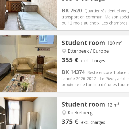
n:
11 months
Surface:
10 m
2
s:
120 €
Kitchen:
Shared kitchen
BK 7520
Quartier résidentiel ver
55 €
Bathroom:
Shared bathroom
transport en commun. Maison spécia
ical Info
Arrangement
ou 12 mois au choix. Les chambres so
Student room
100 m²
Etterbeek / Europe
iation:
No
Private rooms:
6
355 €
excl. charges
n:
12 months
Surface:
100 m
2
s:
50 €
Kitchen:
Shared kitchen
BK 14374
Reste encore 1 place d
55 €
Bathroom:
Shared bathroom
l'année 2026-2027 - Le Pivot, asbl -
ical Info
Arrangement
proximité de ton lieu d'études tout 
Student room
12 m²
Koekelberg
iation:
With conditions
Private rooms:
1
375 €
excl. charges
n:
11 months
Surface:
12 m
2