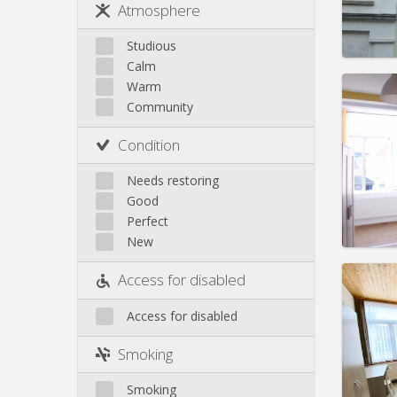
Rent:
3
Atmosphere
Jette
Pract
Koekelberg
Studious
Laeken
Calm
Molenbeek
Warm
Community
Neder-Over-Heembeek
Domicil
Surroundings
vacat
Condition
Schaerbeek
Duratio
Charge
Saint-Gilles
Needs restoring
Rent:
3
Saint-Josse
Good
Uccle
Perfect
Pract
New
Access for disabled
Access for disabled
Domicil
Duratio
Smoking
Charge
Rent:
3
Smoking