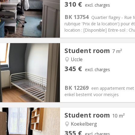
iation:
No
Private rooms:
5
310 €
excl. charges
n:
12 months
Surface:
8 m
2
s:
80 €
Kitchen:
Shared kitchen
BK 13754
Quartier flagey - Rue 
10 €
Bathroom:
Shared bathroom
rubrique 'Prix de la location') pour
ical Info
Arrangement
location : [Disponible] Entre-sol : C
Student room
7 m²
Uccle
iation:
Allowed
Private rooms:
0
345 €
excl. charges
n:
10 months
Surface:
7 m
2
s:
5 €
Kitchen:
Shared kitchen
45 €
Bathroom:
Shared bathroom
BK 12269
een appartement met
ical Info
Arrangement
enkel bestemt voor meisjes
Student room
10 m²
Koekelberg
iation:
With conditions
Private rooms:
1
355 €
excl. charges