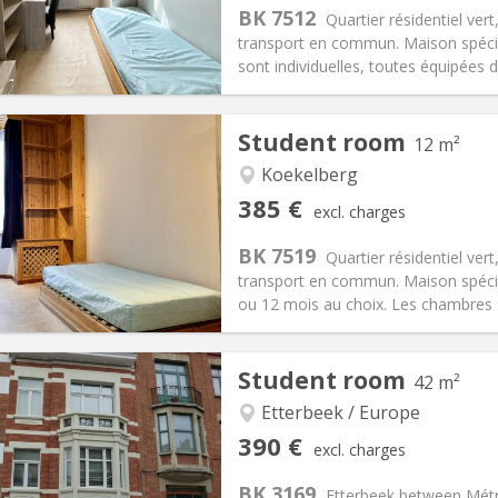
s:
120 €
Kitchen:
Shared kitchen
BK 7512
Quartier résidentiel ver
75 €
Bathroom:
Shared bathroom
transport en commun. Maison spéci
ical Info
Arrangement
sont individuelles, toutes équipées d
Student room
12 m²
Koekelberg
iation:
With conditions
Private rooms:
1
385 €
excl. charges
n:
11 months
Surface:
12 m
2
s:
120 €
Kitchen:
Shared kitchen
BK 7519
Quartier résidentiel ver
85 €
Bathroom:
Shared bathroom
transport en commun. Maison spécia
ical Info
Arrangement
ou 12 mois au choix. Les chambres so
Student room
42 m²
Etterbeek / Europe
iation:
No
Private rooms:
4
390 €
excl. charges
n:
12 months
Surface:
42 m
2
s:
90 €
Kitchen:
Private (separate roo
BK 3169
Etterbeek between Métro