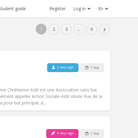
Register
Log in
En
Student guide
›
1
2
3
...
6
Pets:
No
2 days ago
1 Sep
Smoking:
Non-smoking
Access for disabled:
Yes
calm, warm
ine Chrétienne Asbl est une Association sans but
Atmosphere:
Community, studious,
ément appelée Action Sociale Asbl située Rue de la
Other
pour but principal, à...
6 days ago
1 Sep