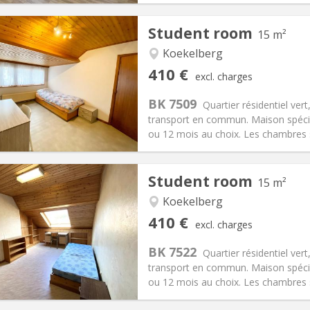
Student room
15 m²
Koekelberg
iation:
With conditions
Private rooms:
1
410 €
excl. charges
n:
11 months
Surface:
15 m
2
s:
120 €
Kitchen:
Shared kitchen
BK 7509
Quartier résidentiel ver
10 €
Bathroom:
Shared bathroom
transport en commun. Maison spécia
ical Info
Arrangement
ou 12 mois au choix. Les chambres so
Student room
15 m²
Koekelberg
iation:
With conditions
Private rooms:
1
410 €
excl. charges
n:
11 months
Surface:
15 m
2
s:
120 €
Kitchen:
Shared kitchen
BK 7522
Quartier résidentiel ver
10 €
Bathroom:
Shared bathroom
transport en commun. Maison spécia
ical Info
Arrangement
ou 12 mois au choix. Les chambres so