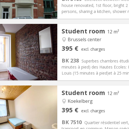
90 €
Bathroom:
Private bathroom
house renovated, 1st floor, bright 
ical Info
Arrangement
persons, sharing a kitchen, shower r
Student room
12 m²
iation:
No
Brussels center
ion
Private rooms:
1
395 €
excl. charges
n:
12 months, summer
Surface:
12 m
2
s:
0 €
Kitchen:
Shared kitchen
BK 238
Superbes chambres étudia
95 €
Bathroom:
Shared bathroom
minutes à pied) des Hautes Ecoles: 
ical Info
Arrangement
Louis (15 minutes à pied)et à 25 min
Student room
12 m²
Koekelberg
iation:
With conditions
Private rooms:
1
395 €
excl. charges
n:
11 months
Surface:
12 m
2
s:
120 €
Kitchen:
Shared kitchen
BK 7510
Quartier résidentiel ver
95 €
Bathroom:
Shared bathroom
transport en commun. Maison spécia