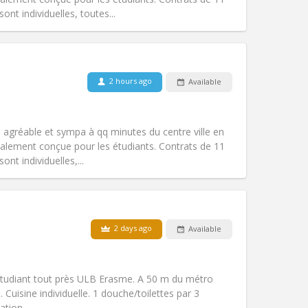
Other
nt individuelles, toutes...
Pets:
No
2 hours ago
Available
Smoking:
Smoking ok
Access for disabled:
No
community, warm
t, agréable et sympa à qq minutes du centre ville en
Atmosphere:
Calm, studious,
lement conçue pour les étudiants. Contrats de 11
Other
nt individuelles,...
2 days ago
Available
Pets:
No
Smoking:
Non-smoking
Access for disabled:
No
udiant tout près ULB Erasme. A 50 m du métro
Atmosphere:
Calm, warm, studious
uisine individuelle. 1 douche/toilettes par 3
Other
iation