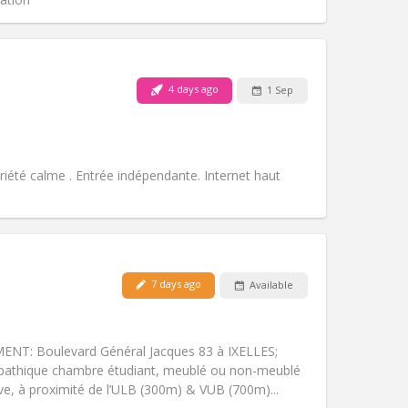
4 days ago
1 Sep
Pets:
No
Smoking:
Non-smoking
Access for disabled:
No
Atmosphere:
Calm
riété calme . Entrée indépendante. Internet haut
Other
7 days ago
Available
Pets:
No
Smoking:
Non-smoking
Access for disabled:
No
T: Boulevard Général Jacques 83 à IXELLES;
Atmosphere:
Calm
mpathique chambre étudiant, meublé ou non-meublé
Other
e, à proximité de l’ULB (300m) & VUB (700m)...