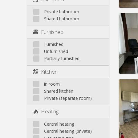
Private bathroom
Shared bathroom
Furnished
Domicil
Duratio
Furnished
Charge
Unfurnished
Rent:
4
Partially furnished
Pract
Kitchen
in room
Shared kitchen
Private (separate room)
Domicil
Duratio
Heating
Charge
Rent:
4
Central heating
Pract
Central heating (private)