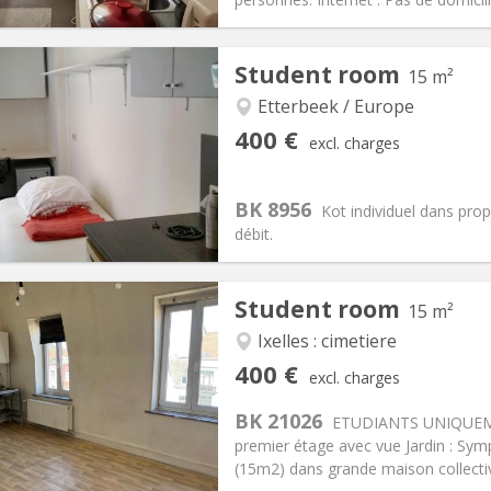
Student room
15 m²
Etterbeek / Europe
iation:
No
Private rooms:
1
400 €
excl. charges
n:
12 months
Surface:
15 m
2
s:
130 €
Kitchen:
in room
00 €
Bathroom:
Private bathroom
BK 8956
Kot individuel dans prop
ical Info
Arrangement
débit.
Student room
15 m²
Ixelles : cimetiere
iation:
Allowed
Private rooms:
1
400 €
excl. charges
n:
12 months
Surface:
15 m
2
s:
190 €
Kitchen:
in room
BK 21026
ETUDIANTS UNIQUEMEN
00 €
Bathroom:
Private bathroom
premier étage avec vue Jardin : Sy
ical Info
Arrangement
(15m2) dans grande maison collectiv