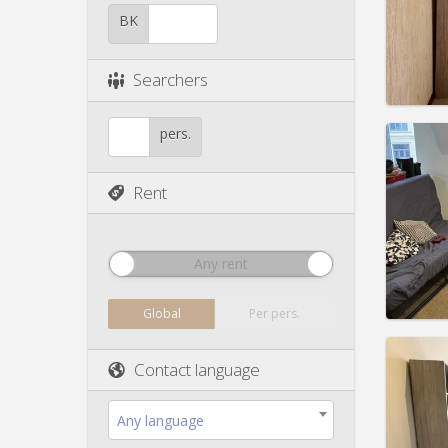
Duratio
Charge
BK
Rent:
3
Pract
Searchers
pers.
Rent
Domicil
Duratio
Charge
Rent:
3
Any rent
Pract
Global
Per pers.
Contact language
Domicil
Any language
Duratio