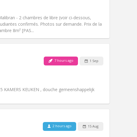
Pets:
No
Smoking:
Non-smoking
Access for disabled:
No
Malibran - 2 chambres de libre (voir ci-dessous,
Atmosphere:
Calm
 étudiantes confirmés. Photos sur demande. Prix de la
Other
hambre 8m² [PAS...
7 hours ago
1 Sep
Pets:
No
Smoking:
Non-smoking
Access for disabled:
No
Atmosphere:
Calm
 5 KAMERS KEUKEN , douche gemeenshappelijk
Other
Pets:
No
2 hours ago
15 Aug
Smoking:
Smoking ok