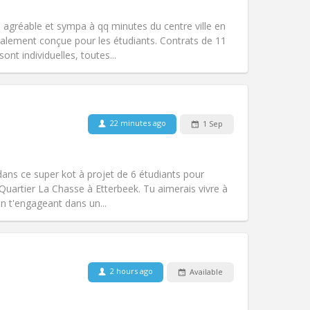
Access for disabled:
No
community
t, agréable et sympa à qq minutes du centre ville en
Atmosphere:
Studious, warm, calm,
lement conçue pour les étudiants. Contrats de 11
Other
nt individuelles, toutes...
Pets:
No
22 minutes ago
1 Sep
Smoking:
Non-smoking
Access for disabled:
No
community
ans ce super kot à projet de 6 étudiants pour
Atmosphere:
Studious, calm, warm,
 Quartier La Chasse à Etterbeek. Tu aimerais vivre à
Other
en t'engageant dans un...
Pets:
No
2 hours ago
Available
Smoking:
Smoking ok
Access for disabled:
No