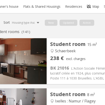
ner's house
Flats & Shared Housings
Residences
Map
Sort
Housing type Asc
New
Updated
Active
dent rooms
(141)
Student room
15 m²
Schaerbeek
iation:
No
Private rooms:
1
238 €
excl. charges
n:
10 months
Surface:
15 m
2
s:
122 €
Kitchen:
Shared kitchen
BK 21016
L'Action Sociale Fémin
38 €
Bathroom:
Shared bathroom
lucratif créée en 1924, plus commun
ical Info
Arrangement
Poste 111 à 1030 Bruxelles. L'ASBL a 
Student room
8 m²
Ixelles : Namur / Flagey