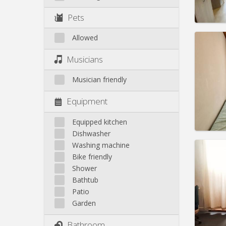
Pract
Pets
Allowed
Musicians
Domicil
Duratio
Musician friendly
Charge
Rent:
3
Equipment
Pract
Equipped kitchen
Dishwasher
Washing machine
Bike friendly
Domicil
Shower
month
Bathtub
Duratio
Patio
Charge
Garden
Rent:
3
Bathroom
Pract