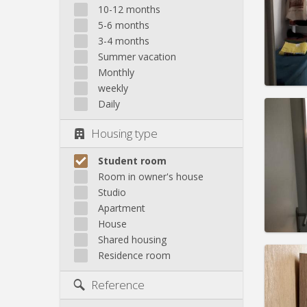
Domicil
10-12 months
Duratio
5-6 months
Charge
3-4 months
Rent:
3
Summer vacation
Pract
Monthly
weekly
Daily
Housing type
Domicil
Duratio
Student room
Charge
Room in owner's house
Rent:
3
Studio
Apartment
Pract
House
Shared housing
Residence room
Reference
Domicil