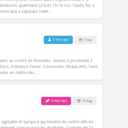
Atmosphere:
Calm
2 bedroom apartment (2 kots 15-16 m2 / each) for 2
Other
oom and a separate toilet....
Pets:
No
5 days ago
1 Sep
Smoking:
Non-smoking
Access for disabled:
No
community
nts au Centre de Bruxelles, situées à proximité( 5
Atmosphere:
Studious, calm, warm,
Ihecs, Fransisco Ferrer, Corremans, Beaux Arts, Saint
Other
utes en métro des ...
Pets:
No
4 days ago
15 Aug
Smoking:
Smoking ok
Access for disabled:
No
studious, warm
t, agréable et sympa à qq minutes du centre ville en
Atmosphere:
Calm, community,
lement conçue pour les étudiants. Contrats de 11