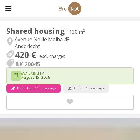
Shared housing
130 m²
Avenue Nellie Melba 48
Anderlecht
420 €
excl. charges
BK 20045
AVAILABILITY
August 15, 2026
Published 10 hours ago
Active 7 hours ago