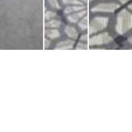
Shared housing 130 m² Avenue Nellie
Shared
>
Melba
housings
À louer à Anderlecht dans une coloc de 4 filles 1
Chambre disponible située dans un quartier residentiel à
proximité de toutes commodités ( métro Erasme à 3