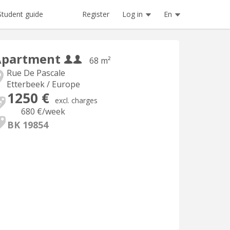
Register
Log in
En
Student guide
Apartment
68 m²
Rue De Pascale
Etterbeek / Europe
1250 €
excl. charges
680 €
/week
BK 19854