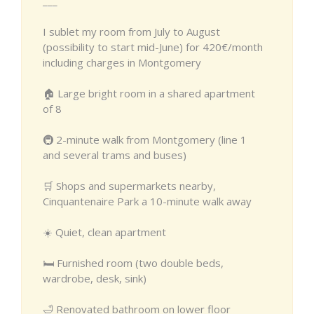
___
I sublet my room from July to August
(possibility to start mid-June) for 420€/month
including charges in Montgomery
🏠 Large bright room in a shared apartment
of 8
🚇 2-minute walk from Montgomery (line 1
and several trams and buses)
🛒 Shops and supermarkets nearby,
Cinquantenaire Park a 10-minute walk away
☀️ Quiet, clean apartment
🛏️ Furnished room (two double beds,
wardrobe, desk, sink)
🛁 Renovated bathroom on lower floor