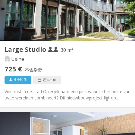
否
住房登记:
布局
独立
浴室:
房间内
厨房:
2
30 m
面积:
1
私人房间:
Large Studio
其他
30 m²
社区氛围, 温馨
氛围:
Usine
是
无障碍通道:
725 €
禁烟
吸烟:
不含杂费
否
宠物:
6 小时前
还未出租
Vind rust in de stad Op zoek naar een plek waar je het beste van
twee werelden combineert? Dit nieuwbouwproject ligt op...
实用信息
730 €
租金:
240 €
水电费: