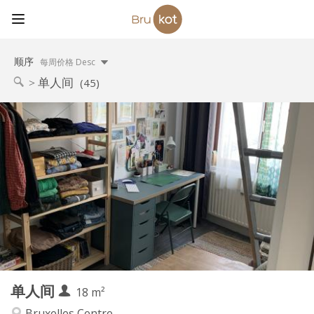
顺序
每周价格 Desc
单人间
(45)
实用信息
525 €
租金:
165 €
水电费:
12个月
租期:
否
住房登记:
布局
独立
浴室:
独立（单独房间）
厨房:
2
18 m
面积:
2
私人房间:
单人间
其他
18 m²
安静
氛围:
Bruxelles Centre