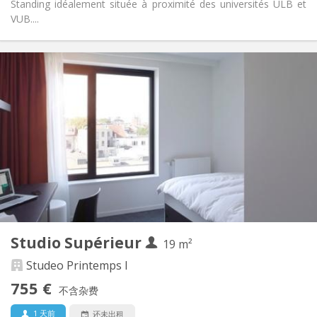
Standing idéalement située à proximité des universités ULB et
VUB....
实用信息
755 €
租金:
240 €
水电费:
12个月, 10个月, 5-6个月, 暑假
租期:
否
住房登记:
布局
独立
浴室:
房间内
厨房:
2
19 m
面积:
1
私人房间:
Studio Supérieur
其他
19 m²
学习氛围, 安静, 温馨, 社区氛围
氛围:
Studeo Printemps I
否
无障碍通道:
755 €
禁烟
吸烟:
不含杂费
否
宠物:
1 天前
还未出租