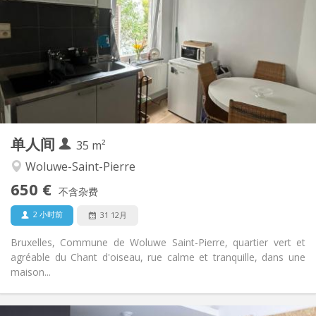
100 €
水电费:
12个月
租期:
有登记条件
住房登记:
布局
独立
浴室:
房间内
厨房:
2
35 m
面积:
2
私人房间:
单人间
其他
35 m²
安静, 温馨, 学习氛围
氛围:
Woluwe-Saint-Pierre
否
无障碍通道:
650 €
禁烟
吸烟:
不含杂费
否
宠物:
2 小时前
31 12月
Bruxelles, Commune de Woluwe Saint-Pierre, quartier vert et
agréable du Chant d'oiseau, rue calme et tranquille, dans une
maison...