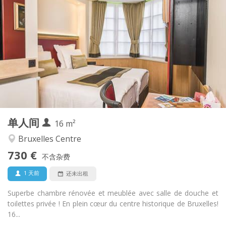
730 €
租金:
0 €
水电费:
12个月
租期:
可登记
住房登记:
布局
独立
浴室:
房间内
厨房:
2
16 m
面积:
1
私人房间:
单人间
其他
16 m²
学习氛围, 温馨, 安静
氛围:
Bruxelles Centre
否
无障碍通道:
730 €
禁烟
吸烟:
不含杂费
否
宠物:
1 天前
还未出租
Superbe chambre rénovée et meublée avec salle de douche et
toilettes privée ! En plein cœur du centre historique de Bruxelles!
16...