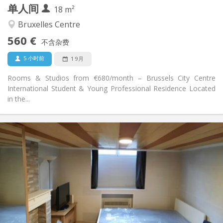
单人间
其他
18 m²
学习氛围, 社区氛围, 温馨, 安静
氛围:
Bruxelles Centre
是
无障碍通道:
560 €
禁烟
吸烟:
不含杂费
否
宠物:
5 小时前
1 9月
Rooms & Studios from €680/month – Brussels City Centre
International Student & Young Professional Residence Located
in the...
实用信息
570 €
租金:
50 €
水电费:
12个月
租期:
否
住房登记:
布局
独立
浴室:
独立（单独房间）
厨房: