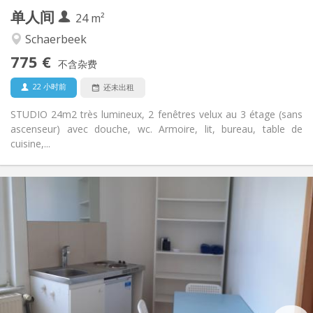
单人间
其他
24 m²
安静, 温馨, 学习氛围
氛围:
Schaerbeek
否
无障碍通道:
775 €
禁烟
吸烟:
不含杂费
否
宠物:
22 小时前
还未出租
STUDIO 24m2 très lumineux, 2 fenêtres velux au 3 étage (sans
ascenseur) avec douche, wc. Armoire, lit, bureau, table de
cuisine,...
实用信息
775 €
租金:
75 €
水电费:
12个月
租期:
否
住房登记:
布局
独立
浴室:
独立（单独房间）
厨房: