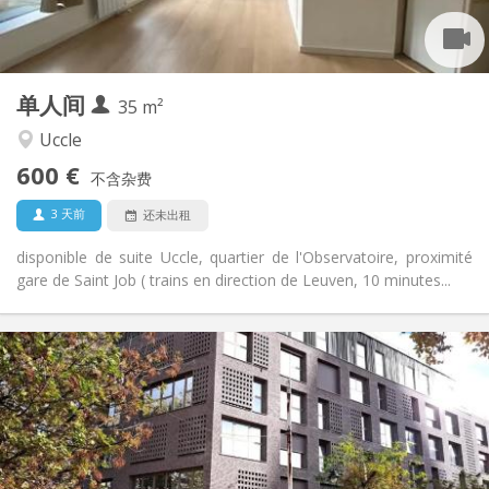
独立
浴室:
独立（单独房间）
厨房:
2
35 m
面积:
2
私人房间:
单人间
其他
35 m²
安静
氛围:
Uccle
否
无障碍通道:
600 €
禁烟
吸烟:
不含杂费
否
宠物:
3 天前
还未出租
disponible de suite Uccle, quartier de l'Observatoire, proximité
gare de Saint Job ( trains en direction de Leuven, 10 minutes...
实用信息
620 €
租金:
120 €
水电费:
12个月
租期:
有登记条件
住房登记: