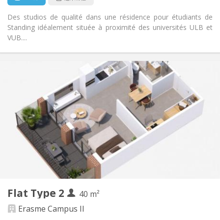
Des studios de qualité dans une résidence pour étudiants de
Standing idéalement située à proximité des universités ULB et
VUB....
实用信息
773 €
租金:
191 €
水电费:
12个月
租期:
可登记
住房登记:
布局
独立
浴室:
独立（单独房间）
厨房:
2
40 m
面积:
3
私人房间:
Flat Type 2
其他
40 m²
温馨, 安静, 社区氛围, 学习氛围
氛围:
Erasme Campus II
否
无障碍通道: