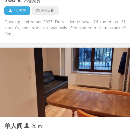
禁烟
吸烟:
不含杂费
否
宠物:
6 小时前
还未出租
Opening september 2023! De residentie bevat 24 kamers en 21
studio's, met voor elk wat wils. Een kamer met mezzanine?
Een...
实用信息
700 €
租金:
50 €
水电费:
12个月, 11个月, 10个月
租期:
否
住房登记:
布局
独立
浴室:
房间内
厨房:
2
20 m
面积:
2
私人房间:
单人间
其他
20 m²