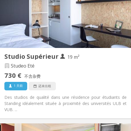
12个月, 10个月
租期:
否
住房登记:
布局
独立
浴室:
房间内
厨房:
2
19 m
面积:
1
私人房间:
Studio Supérieur
其他
19 m²
学习氛围, 社区氛围, 安静, 温馨
氛围:
Studeo Eté
否
无障碍通道:
730 €
禁烟
吸烟:
不含杂费
否
宠物:
1 天前
还未出租
Des studios de qualité dans une résidence pour étudiants de
Standing idéalement située à proximité des universités ULB et
VUB. ...
实用信息