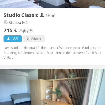
2
19 m
面积:
1
私人房间:
Studio Classic
其他
19 m²
安静, 学习氛围, 温馨, 社区氛围
氛围:
Studeo Eté
否
无障碍通道:
715 €
禁烟
吸烟:
不含杂费
否
宠物:
1 天前
还未出租
Des studios de qualité dans une résidence pour étudiants de
Standing idéalement située à proximité des universités ULB et
VUB....
实用信息
720 €
租金:
165 €
水电费:
12个月
租期:
有登记条件
住房登记:
布局