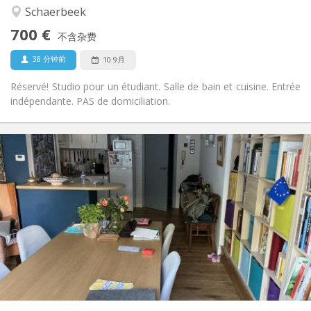
温馨, 学习氛围, 安静
氛围:
Schaerbeek
否
无障碍通道:
700 €
禁烟
吸烟:
不含杂费
否
宠物:
38 分钟前
10 9月
Réservé! Studio pour un étudiant. Salle de bain et cuisine. Entrée
indépendante. PAS de domiciliation.
实用信息
700 €
租金:
100 €
水电费:
10个月
租期:
否
住房登记:
布局
独立
浴室:
独立（单独房间）
厨房:
2
50 m
面积:
3
私人房间: