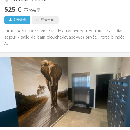
否
无障碍通道:
525 €
禁烟
吸烟:
不含杂费
否
宠物:
2 分钟前
还未出租
LIBRE APD 1/8/2026 Rue des Tanneurs 179 1000 Bxl : flat :
séjour - salle de bain (douche-lavabo-wc) privée. Porte blindée.
A...
实用信息
560 €
租金:
190 €
水电费:
12个月
租期:
可登记
住房登记:
布局
独立
浴室:
房间内
厨房:
2
18 m
面积:
0
私人房间: