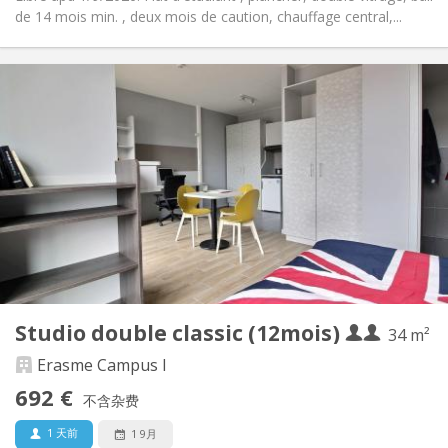
de 14 mois min. , deux mois de caution, chauffage central,...
实用信息
692 € (346 €/个人)
租金:
283 € (142 €/个人)
水电费:
12个月
租期:
有登记条件
住房登记:
布局
独立
浴室:
房间内
厨房:
2
34 m
面积:
2
私人房间:
Studio double classic (12mois)
其他
34 m²
温馨, 学习氛围
氛围:
Erasme Campus I
是
无障碍通道:
692 €
禁烟
吸烟:
不含杂费
否
宠物:
1 天前
1 9月