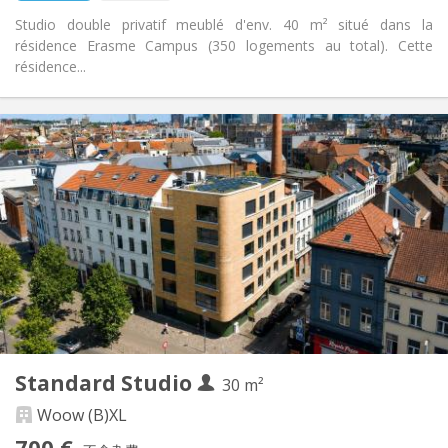
Studio double privatif meublé d'env. 40 m² situé dans la
résidence Erasme Campus (350 logements au total). Cette
résidence...
实用信息
700 €
租金:
175 €
水电费:
12个月
租期:
否
住房登记:
布局
独立
浴室:
房间内
厨房:
2
30 m
面积:
1
私人房间:
Standard Studio
其他
30 m²
安静, 温馨
氛围:
Woow (B)XL
是
无障碍通道:
700 €