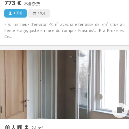
773 €
禁烟
吸烟:
不含杂费
否
宠物:
1 天前
1 9月
Flat lumineux d'environ 40m² avec une terrasse de 7m² situé au
6ème étage, juste en face du campus Erasme/ULB à Bruxelles.
Ce...
实用信息
775 €
租金:
75 €
水电费:
12个月
租期:
否
住房登记:
布局
独立
浴室:
独立（单独房间）
厨房:
2
24 m
面积:
2
私人房间:
单人间
其他
24 m²