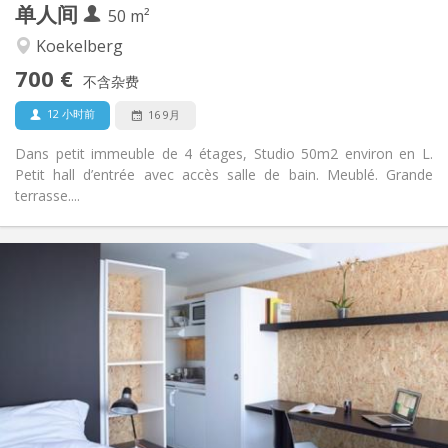
单人间
其他
50 m²
安静
氛围:
Koekelberg
否
无障碍通道:
700 €
禁烟
吸烟:
不含杂费
否
宠物:
12 小时前
16 9月
Dans petit immeuble de 4 étages, Studio 50m2 environ en L.
Petit hall d’entrée avec accès salle de bain. Meublé. Grande
terrasse....
实用信息
715 €
租金:
240 €
水电费:
12个月, 10个月, 5-6个月, 暑假
租期:
否
住房登记:
布局
独立
浴室:
房间内
厨房: