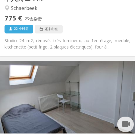
学习氛围, 安静, 温馨
氛围:
Schaerbeek
否
无障碍通道:
775 €
禁烟
吸烟:
不含杂费
否
宠物:
22 小时前
还未出租
Studio 24 m2, rénové, très lumineux, au 1er étage, meublé,
kitchenette (petit frigo, 2 plaques électriques), four à...
实用信息
775 €
租金:
75 €
水电费:
12个月
租期:
否
住房登记:
布局
独立
浴室:
独立（单独房间）
厨房:
2
24 m
面积:
2
私人房间: