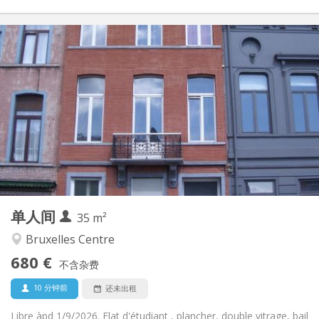
实用信息
680 €
租金:
170 €
水电费:
12个月
租期:
否
住房登记:
布局
独立
浴室:
独立（单独房间）
厨房:
2
35 m
面积:
3
私人房间:
单人间
其他
35 m²
安静, 学习氛围
氛围:
Bruxelles Centre
否
无障碍通道:
680 €
禁烟
吸烟:
不含杂费
否
宠物:
10 分钟前
还未出租
Libre àpd 1/9/2026. Flat d'étudiant , plancher, double vitrage, bail