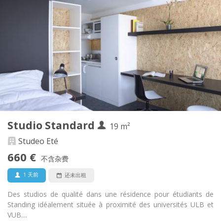
实用信息
660 €
租金:
240 €
水电费:
12个月
租期:
否
住房登记:
布局
独立
浴室:
房间内
厨房:
2
19 m
面积:
1
私人房间:
Studio Standard
其他
19 m²
学习氛围, 社区氛围, 温馨, 安静
氛围:
Studeo Eté
否
无障碍通道:
660 €
禁烟
吸烟:
不含杂费
否
宠物:
1 天前
还未出租
Des studios de qualité dans une résidence pour étudiants de
Standing idéalement située à proximité des universités ULB et
VUB....