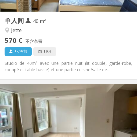
2
40 m
面积:
2
私人房间:
单人间
其他
40 m²
安静, 学习氛围
氛围:
Jette
否
无障碍通道:
570 €
禁烟
吸烟:
不含杂费
否
宠物:
1 小时前
1 9月
Studio de 40m² avec une partie nuit (lit double, garde-robe,
canapé et table basse) et une partie cuisine/salle de...
实用信息
600 €
租金:
85 €
水电费:
12个月, 11个月, 10个月, 5-6个月, 3-4个月
租期:
否
住房登记:
布局