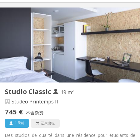
实用信息
745 €
租金:
240 €
水电费:
12个月, 10个月
租期:
否
住房登记:
布局
独立
浴室:
房间内
厨房:
2
19 m
面积:
1
私人房间:
Studio Classic
其他
19 m²
温馨, 社区氛围, 学习氛围, 安静
氛围:
Studeo Printemps II
否
无障碍通道:
745 €
禁烟
吸烟:
不含杂费
否
宠物:
1 天前
还未出租
Des studios de qualité dans une résidence pour étudiants de