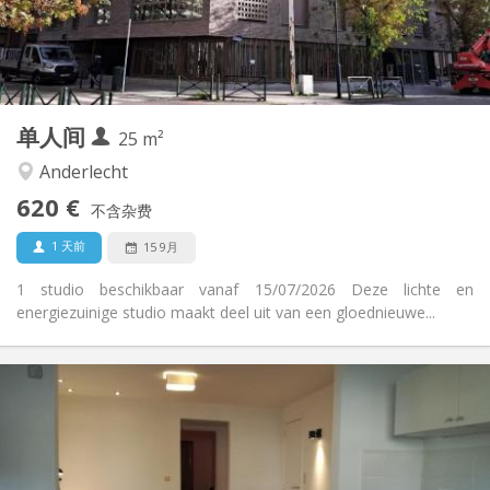
布局
独立
浴室:
房间内
厨房:
2
25 m
面积:
1
私人房间:
单人间
其他
25 m²
社区氛围, 安静, 温馨
氛围:
Anderlecht
是
无障碍通道:
620 €
禁烟
吸烟:
不含杂费
否
宠物:
1 天前
15 9月
1 studio beschikbaar vanaf 15/07/2026 Deze lichte en
energiezuinige studio maakt deel uit van een gloednieuwe...
实用信息
628 €
租金:
171 €
水电费:
12个月
租期:
否
住房登记: