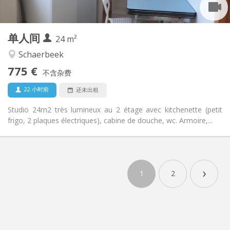
2
24 m
面积:
2
私人房间:
单人间
其他
24 m²
安静, 学习氛围
氛围:
Schaerbeek
否
无障碍通道:
775 €
禁烟
吸烟:
不含杂费
否
宠物:
22 小时前
还未出租
Studio 24m2 très lumineux au 2 étage avec kitchenette (petit
frigo, 2 plaques électriques), cabine de douche, wc. Armoire,...
›
1
2