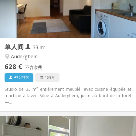
布局
独立
浴室:
独立（单独房间）
厨房:
2
33 m
面积:
2
私人房间:
单人间
其他
33 m²
安静, 温馨, 学习氛围
氛围:
Auderghem
否
无障碍通道:
628 €
禁烟
吸烟:
不含杂费
可登记
宠物:
48 分钟前
15 8月
Studio de 33 m² entièrement meublé, avec cuisine équipée et
machine à laver. Situé à Auderghem, juste au bord de la forêt
—...
实用信息
650 €
租金: