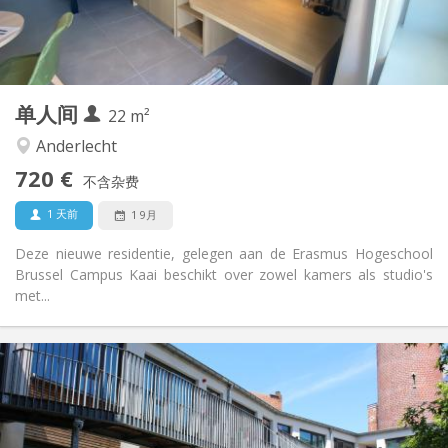
独立
浴室:
房间内
厨房:
2
22 m
面积:
1
私人房间:
单人间
其他
22 m²
温馨
氛围:
Anderlecht
否
无障碍通道:
720 €
禁烟
吸烟:
不含杂费
否
宠物:
1 天前
1 9月
Deze nieuwe residentie, gelegen aan de Erasmus Hogeschool
Brussel Campus Kaai beschikt over zowel kamers als studio's
met...
实用信息
725 € (1 个人)
租金:
138 € (1 个人)
水电费:
12个月
租期: