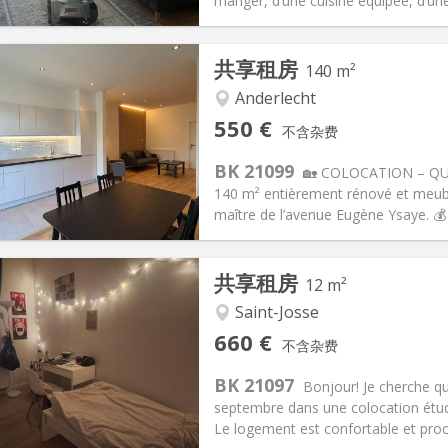
信息
布局
manger, d’une cuisine équipée, d’une
共享租房
140 m²
Anderlecht
记:
可登记
私人房间:
1
550 €
不含杂费
2个月
面积:
140 m
2
145 €
厨房:
共用
BK 21099
🏡 COLOCATION – QUA
50 €
浴室:
共用
140 m² entièrement rénové et meubl
信息
布局
maître de l’avenue Eugène Ysaye. 💰
共享租房
12 m²
Saint-Josse
记:
可登记
私人房间:
1
660 €
不含杂费
2个月
面积:
12 m
2
85 €
厨房:
共用
BK 21097
Bonjour! Je cherche q
60 €
浴室:
共用
septembre dans une colocation étud
信息
布局
Le logement est confortable et pro