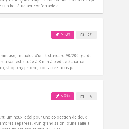
其他
un kot étudiant confortable et...
5 天前
1 9月
宠物:
否
吸烟:
禁烟
无障碍通道:
否
ineuse, meublée d'un lit standard 90/200, garde-
氛围:
安静
a maison est située à 8 min à pied de Schuman
其他
, shopping proche, contactez-nous par...
5 天前
1 9月
宠物:
否
吸烟:
禁烟
无障碍通道:
否
ent lumineux idéal pour une colocation de deux
氛围:
安静, 学习氛围
ambres séparées, d’un grand salon, d’une salle à