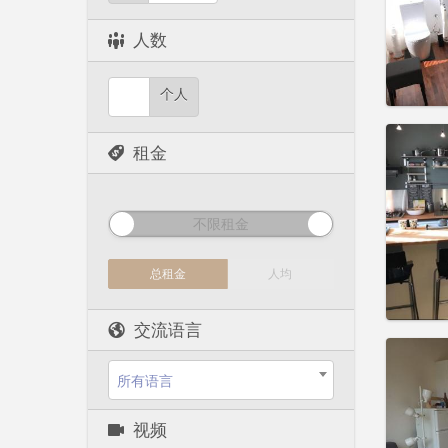
租期:
1
水电费:
人数
租金:
7
实用
个人
租金
住房登
租期:
1
不限租金
水电费:
租金:
6
总租金
人均
实用
交流语言
所有语言
住房登
视频
租期:
1