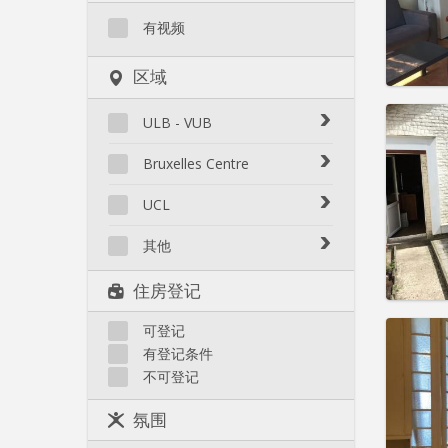
水电费:
租金:
13
有视频
实用
区域
ULB - VUB
Auderghem
Bruxelles Centre
住房登
Etterbeek / Europe
租期:
1
Bruxelles Centre
UCL
Ixelles : Bascule
水电费:
Ixelles : Cimetière
租金:
5
Kraainem / Wezembeek
其他
Ixelles : Pte Namur / Flagey
Woluwe-Saint-Lambert
实用
Anderlecht
Uccle
住房登记
Woluwe-Saint-Pierre
Berchem
Watermael-Boisfort
Evere
可登记
Saint-Gilles
有登记条件
Forest
Woluwe-Saint-Lambert
不可登记
Ganshoren
Woluwe-Saint-Pierre
住房登
Haren
租期:
1
氛围
水电费:
Jette