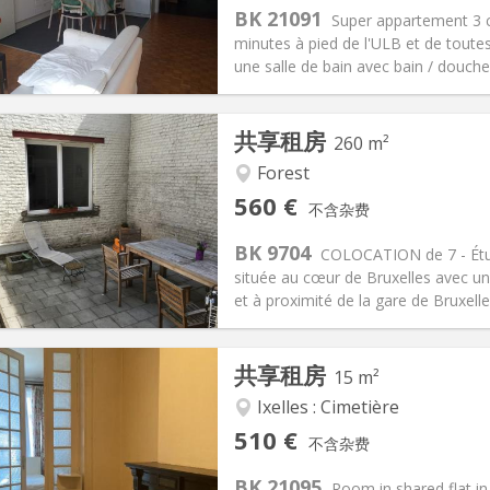
200 € (67 €/个人)
厨房:
共用
BK 21091
Super appartement 3 c
50 € (450 €/个人)
浴室:
共用
minutes à pied de l'ULB et de tout
信息
布局
une salle de bain avec bain / douche 
共享租房
260 m²
Forest
记:
否
私人房间:
7
560 €
不含杂费
2个月
面积:
260 m
2
50 €
厨房:
共用
BK 9704
COLOCATION de 7 - Étud
60 €
浴室:
共用
située au cœur de Bruxelles avec u
信息
布局
et à proximité de la gare de Bruxelles
共享租房
15 m²
Ixelles : Cimetière
记:
可登记
私人房间:
1
510 €
不含杂费
2个月
面积:
15 m
2
100 €
厨房:
共用
BK 21095
Room in shared flat in