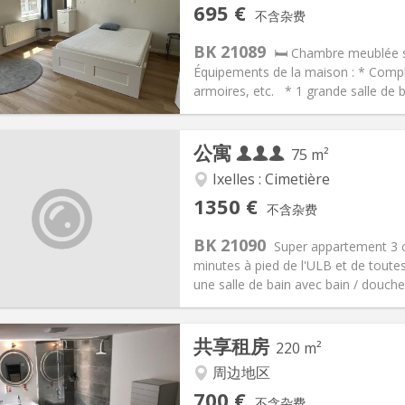
记:
否
私人房间:
1
695 €
不含杂费
2个月
面积:
250 m
2
110 €
厨房:
共用
BK 21089
🛏️ Chambre meublée s
95 €
浴室:
共用
Équipements de la maison : * Compl
信息
布局
armoires, etc. * 1 grande salle de b
公寓
75 m²
Ixelles : Cimetière
记:
否
私人房间:
3
1350 €
不含杂费
2个月
面积:
75 m
2
200 € (67 €/个人)
厨房:
共用
BK 21090
Super appartement 3 c
50 € (450 €/个人)
浴室:
共用
minutes à pied de l'ULB et de tout
信息
布局
une salle de bain avec bain / douche 
共享租房
220 m²
周边地区
记:
否
私人房间:
4
700 €
不含杂费