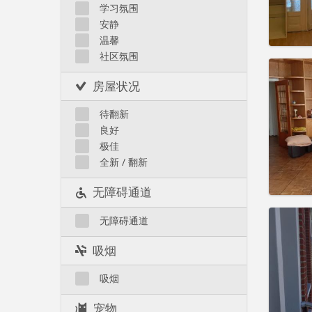
租金:
5
Koekelberg
学习氛围
Laeken
安静
实用
Molenbeek
温馨
社区氛围
Neder-Over-Heembeek
周边地区
房屋状况
Schaerbeek
住房登
Saint-Gilles
待翻新
租期:
1
Saint-Josse
良好
水电费:
Uccle
极佳
租金:
5
全新 / 翻新
实用
无障碍通道
无障碍通道
吸烟
住房登
租期:
1
吸烟
水电费:
租金:
5
宠物