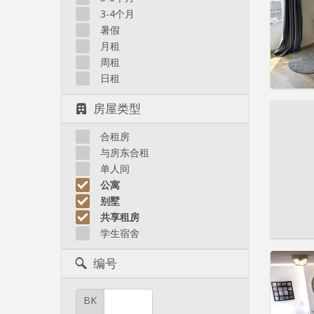
住房登
3-4个月
租期:
1
水电费:
暑假
租金:
6
月租
周租
实用
日租
房屋类型
合租房
住房登
与房东合租
租期:
1
单人间
水电费:
公寓
租金:
13
别墅
共享租房
实用
学生宿舍
编号
BK
住房登