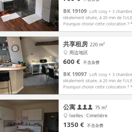
2个月
面积:
220 m
2
100 €
厨房:
共用
BK 19109
Loft cosy + 3 chambre
00 €
浴室:
共用
idéalement située, à 20 min de l'
信息
布局
Pourquoi choisir cette colocation ? *
共享租房
220 m²
周边地区
记:
否
私人房间:
3
600 €
不含杂费
2个月, 暑假
面积:
220 m
2
100 €
厨房:
共用
BK 19097
Loft cosy + 3 chambre
00 €
浴室:
共用
idéalement située, à 20 min de l'
信息
布局
Pourquoi choisir cette colocation ? *
公寓
75 m²
Ixelles : Cimetière
记:
否
私人房间:
3
1350 €
不含杂费
2个月
面积:
75 m
2