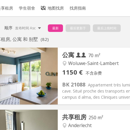
共享租房
学生宿舍
地图找房
找房指南
顺序
发布时间 Asc
最新
最后更新于
最后上线时间
租房, 公寓 和 别墅
(82)
公寓
70 m²
Woluwe-Saint-Lambert
记:
可登记
私人房间:
7
1150 €
不含杂费
2个月, 11个月, 10个月
面积:
70 m
2
150 € (75 €/个人)
厨房:
独立（单独房间）
BK 21088
Appartement très lum
50 € (575 €/个人)
浴室:
独立
cave. Situé proche des transports e
信息
布局
campus d alma, des Cliniques universit
共享租房
250 m²
Anderlecht