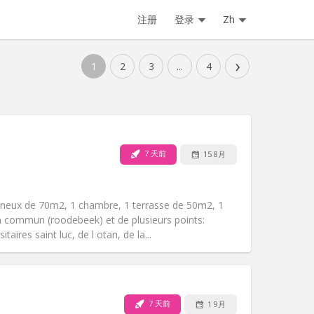
注册
登录
Zh
›
1
2
3
...
4
7 天前
15 8月
宠物:
否
吸烟:
禁烟
无障碍通道:
否
ineux de 70m2, 1 chambre, 1 terrasse de 50m2, 1
氛围:
学习氛围, 安静, 温馨
n commun (roodebeek) et de plusieurs points:
其他
aires saint luc, de l otan, de la...
7 天前
1 9月