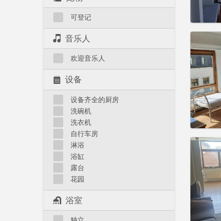
实用
可登记
音乐人
欢迎音乐人
住房登
租期:
1
设备
水电费:
租金:
5
设备齐全的厨房
洗碗机
实用
洗衣机
自行车房
淋浴
浴缸
露台
住房登
花园
租期:
1
水电费:
浴室
租金:
13
独立