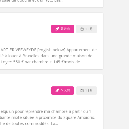
其他
 salle de douche et d’un WC. Les...
5 天前
1 9月
宠物:
否
吸烟:
禁烟
无障碍通道:
否
RTIER VEEWEYDE [english below] Appartement de
氛围:
学习氛围, 安静, 温馨
é à louer à Bruxelles dans une grande maison de
其他
 Loyer: 550 € par chambre + 145 €/mois de...
5 天前
1 9月
宠物:
否
吸烟:
可吸烟
无障碍通道:
否
uelqu'un pour reprendre ma chambre à partir du 1
氛围:
温馨, 学习氛围, 安静, 社区氛围
iante mixte située à proximité du Square Ambiorix.
其他
che de toutes commodités. La...