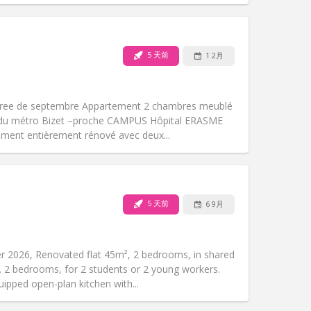
5 天前
1 2月
宠物:
否
吸烟:
禁烟
无障碍通道:
否
entree de septembre Appartement 2 chambres meublé
氛围:
安静, 温馨
in du métro Bizet –proche CAMPUS Hôpital ERASME
其他
ement entièrement rénové avec deux...
5 天前
6 9月
宠物:
否
吸烟:
禁烟
无障碍通道:
否
 2026, Renovated flat 45m², 2 bedrooms, in shared
氛围:
安静
. 2 bedrooms, for 2 students or 2 young workers.
其他
uipped open-plan kitchen with...