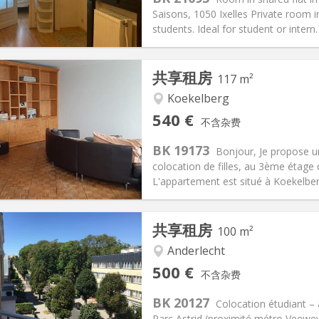
10 €
浴室:
共用
Saisons, 1050 Ixelles Private room 
信息
布局
students. Ideal for student or intern.
共享租房
117 m²
Koekelberg
记:
有登记条件
私人房间:
1
540 €
不含杂费
2个月
面积:
117 m
2
80 €
厨房:
共用
BK 19173
Bonjour, Je propose 
40 €
浴室:
共用
colocation de filles, au 3ème étage
信息
布局
L'appartement est situé à Koekelberg
共享租房
100 m²
Anderlecht
记:
有登记条件
私人房间:
3
500 €
不含杂费
2个月
面积:
100 m
2
0 €
厨房:
共用
BK 20127
Colocation étudiant –
00 €
浴室:
共用
Parc Astrid (proximité métro Veewe