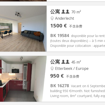
公寓
70 m²
记:
可登记
Anderlecht
, 暑假, 月租
私人房间:
2
1500 €
不含杂费
2个月, 11个月, 10个月, 5-6个月,
面积:
70 m
2
150 € (75 €/个人)
厨房:
共用
BK 19584
disponible pour la r
00 € (750 €/个人)
浴室:
共用
(toutes deux disponibles) – à 5 m
信息
布局
Disponible pour colocation : appart
公寓
45 m²
Etterbeek / Europe
记:
可登记
私人房间:
2
950 €
不含杂费
2个月
面积:
45 m
2
60 € (30 €/个人)
厨房:
共用
BK 16278
Vacant on 6 September
0 € (475 €/个人)
浴室:
共用
building 950 €/month. Not furnished
信息
布局
Living room, 8m² courtyard, fully-eq