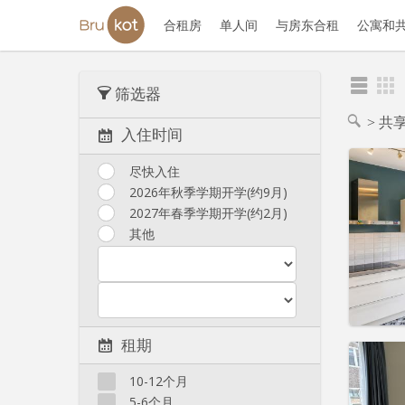
合租房
单人间
与房东合租
公寓和
筛选器
共享
入住时间
尽快入住
2026年秋季学期开学(约9月)
2027年春季学期开学(约2月)
住房登
租期:
1
其他
水电费:
租金:
11
实用
租期
10-12个月
5-6个月