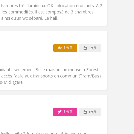
无障碍通道:
否
hambres très lumineux. OK colocation étudiants. A 2
氛围:
学习氛围, 温馨, 安静, 社区氛围
es les commodités. Il est composé de 3 chambres,
其他
ainsi qu’un wc séparé. Le hall...
6 天前
2 9月
宠物:
否
吸烟:
禁烟
无障碍通道:
否
iants seulement Belle maison lumineuse à Forest,
氛围:
社区氛围, 学习氛围, 温馨
n accès facile aux transports en commun (Tram/Bus)
其他
-Midi (gare...
6 天前
1 9月
宠物:
否
吸烟:
禁烟
无障碍通道:
否
 Ixelles with 2 female students 📍 Avenue des