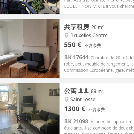
信息
布局
LOUÉE - NON MIXTE ‼️ Vous cherchez 
共享租房
20 m²
Bruxelles Centre
记:
有登记条件
私人房间:
1
550 €
不含杂费
2个月
面积:
20 m
2
150 €
厨房:
共用
BK 17644
Chambre de 20 m2, lum
50 €
浴室:
共用
robe, petit meuble de rangement, l
信息
布局
Commission Européenne, gare, métro
公寓
88 m²
Saint-Josse
记:
可登记
私人房间:
2
1300 €
不含杂费
2个月
面积:
88 m
2
100 € (50 €/个人)
厨房:
共用
BK 21098
À louer, bel appartem
00 € (650 €/个人)
浴室:
共用
étudiants. Il se compose de deux ch