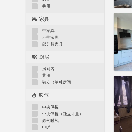
实用
共用
家具
带家具
住房登
不带家具
租期:
1
部分带家具
水电费:
租金:
5
厨房
实用
房间内
共用
独立（单独房间）
暖气
住房登
租期:
1
中央供暖
水电费:
中央供暖（独立计量）
租金:
6
燃气暖气
实用
电暖