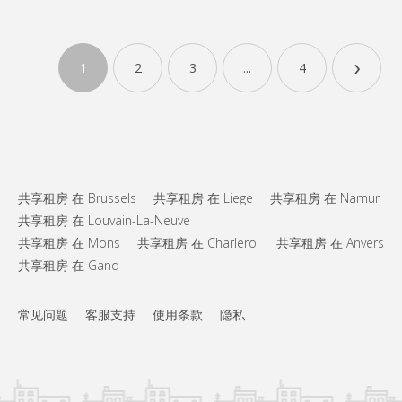
›
1
2
3
...
4
共享租房 在 Brussels
共享租房 在 Liege
共享租房 在 Namur
共享租房 在 Louvain-La-Neuve
共享租房 在 Mons
共享租房 在 Charleroi
共享租房 在 Anvers
共享租房 在 Gand
常见问题
客服支持
使用条款
隐私