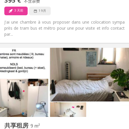
395 €
禁烟
吸烟:
不含杂费
否
宠物:
3 天前
1 9月
J'ai une chambre à vous proposer dans une colocation sympa
près de tram bus et métro pour une pour visite et info contact
par...
实用信息
395 €
租金:
165 €
水电费:
12个月
租期:
可登记
住房登记:
布局
共用
浴室:
共用
厨房:
2
9 m
面积:
0
私人房间:
共享租房
其他
9 m²