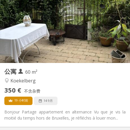
实用信息
350 €
租金:
100 €
水电费:
12个月, 11个月, 10个月
租期:
否
住房登记:
布局
独立
浴室:
独立（单独房间）
厨房:
2
60 m
面积:
3
私人房间:
公寓
其他
60 m²
安静
氛围:
Koekelberg
否
无障碍通道:
350 €
禁烟
吸烟:
不含杂费
否
宠物:
19 小时前
14 9月
Bonjour Partage appartement en alternance Vu que je vis la
moitié du temps hors de Bruxelles, je réfléchis à louer mon...