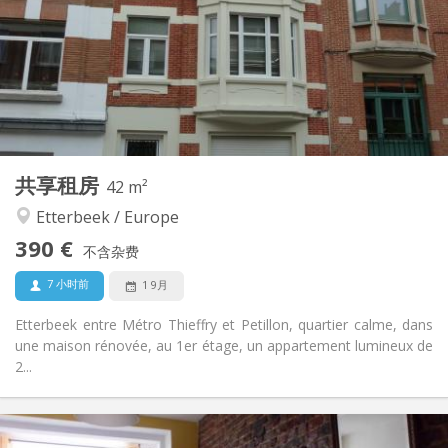
12个月
租期:
否
住房登记:
布局
独立
浴室:
独立（单独房间）
厨房:
2
42 m
面积:
4
私人房间:
共享租房
其他
42 m²
安静
氛围:
Etterbeek / Europe
否
无障碍通道:
390 €
禁烟
吸烟:
不含杂费
否
宠物:
7 小时前
1 9月
Etterbeek entre Métro Thieffry et Petillon, quartier calme, dans
une maison rénovée, au 1er étage, un appartement lumineux de
2...
实用信息