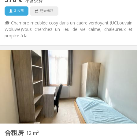
禁烟
吸烟:
不含杂费
否
宠物:
3 天前
还未出租
🎓 Chambre meublée cosy dans un cadre verdoyant (UCLouvain
Woluwe) ​Vous cherchez un lieu de vie calme, chaleureux et
propice à la...
实用信息
375 €
租金:
120 €
水电费:
11个月
租期:
有登记条件
住房登记:
布局
共用
浴室:
共用
厨房:
2
12 m
面积:
1
私人房间:
合租房
其他
12 m²