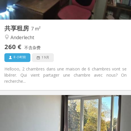
共用
浴室:
共用
厨房:
2
7 m
面积:
1
私人房间:
共享租房
其他
7 m²
安静, 学习氛围, 温馨, 社区氛围
氛围:
Anderlecht
否
无障碍通道:
260 €
禁烟
吸烟:
不含杂费
否
宠物:
8 小时前
1 9月
Hellooo, 2 chambres dans une maison de 6 chambres vont se
libérer. Qui vient partager une chambre avec nous? On
recherche...
实用信息
300 €
租金:
115 €
水电费:
12个月
租期:
可登记
住房登记: