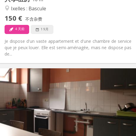
安静, 学习氛围
氛围:
Ixelles : Bascule
否
无障碍通道:
150 €
禁烟
吸烟:
不含杂费
否
宠物:
4 天前
1 9月
Je dispose d'un vaste appartement et d'une chambre de service
que je peux louer. Elle est semi-aménagée, mais ne dispose pas
de...
实用信息
238 €
租金:
122 €
水电费:
10个月
租期:
否
住房登记:
布局
共用
浴室:
共用
厨房:
2
15 m
面积: