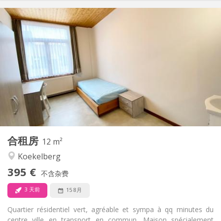
实用信息
395 €
租金:
120 €
水电费:
11个月
租期:
有登记条件
住房登记:
布局
共用
浴室:
共用
厨房:
2
12 m
面积:
1
私人房间:
合租房
其他
12 m²
社区氛围, 安静, 学习氛围, 温馨
氛围:
Koekelberg
否
无障碍通道:
395 €
可吸烟
吸烟:
不含杂费
否
宠物:
3 天前
15 8月
Quartier résidentiel vert, agréable et sympa à qq minutes du
centre ville en transport en commun. Maison spécialement