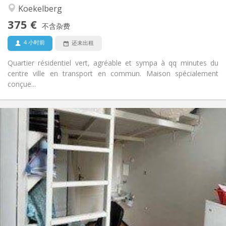
社区氛围, 安静, 温馨, 学习氛围
氛围:
Koekelberg
否
无障碍通道:
375 €
可吸烟
吸烟:
不含杂费
否
宠物:
4 小时前
还未出租
Quartier résidentiel vert, agréable et sympa à qq minutes du
centre ville en transport en commun. Maison spécialement
conçue...
实用信息
380 €
租金:
70 €
水电费:
12个月
租期:
否
住房登记:
布局
共用
浴室:
共用
厨房:
2
9 m
面积:
1
私人房间: