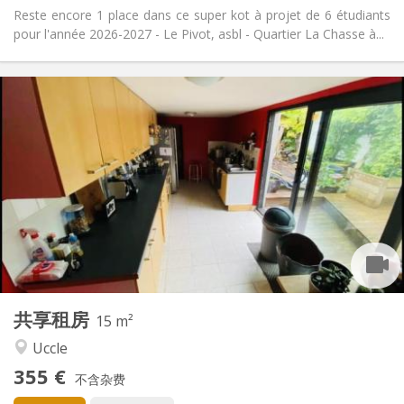
Reste encore 1 place dans ce super kot à projet de 6 étudiants
pour l'année 2026-2027 - Le Pivot, asbl - Quartier La Chasse à...
实用信息
355 €
租金:
195 €
水电费:
5-6个月, 3-4个月, 月租
租期:
否
住房登记:
布局
共用
浴室:
共用
厨房:
2
15 m
面积:
1
私人房间:
共享租房
其他
15 m²
安静, 社区氛围, 温馨, 学习氛围
氛围:
Uccle
否
无障碍通道:
355 €
禁烟
吸烟:
不含杂费
否
宠物: