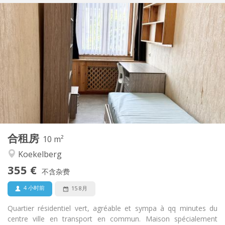
实用信息
355 €
租金:
120 €
水电费:
11个月
租期:
有登记条件
住房登记:
布局
共用
浴室:
共用
厨房:
2
10 m
面积:
1
私人房间:
合租房
其他
10 m²
温馨, 安静, 社区氛围, 学习氛围
氛围:
Koekelberg
否
无障碍通道:
355 €
可吸烟
吸烟:
不含杂费
否
宠物:
4 小时前
15 8月
Quartier résidentiel vert, agréable et sympa à qq minutes du
centre ville en transport en commun. Maison spécialement