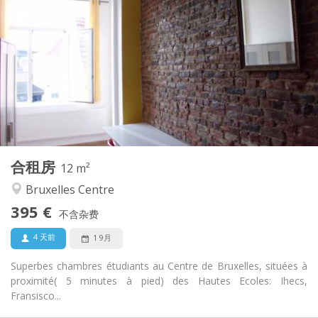
395 €
租金:
0 €
水电费:
12个月, 暑假
租期:
否
住房登记:
布局
共用
浴室:
共用
厨房:
2
12 m
面积:
1
私人房间:
合租房
其他
12 m²
温馨, 学习氛围, 社区氛围, 安静
氛围:
Bruxelles Centre
否
无障碍通道:
395 €
禁烟
吸烟:
不含杂费
否
宠物:
4 天前
1 9月
Superbes chambres étudiants au Centre de Bruxelles, situées à
proximité( 5 minutes à pied) des Hautes Ecoles: Ihecs,
Fransisco...