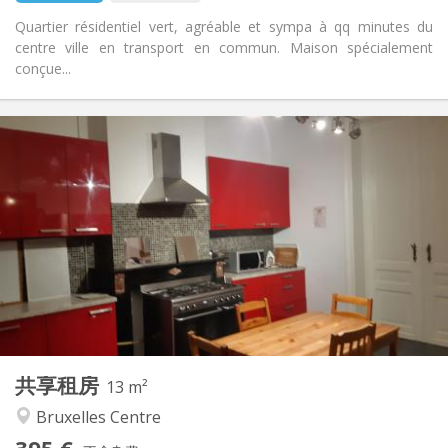
Quartier résidentiel vert, agréable et sympa à qq minutes du
centre ville en transport en commun. Maison spécialement
conçue...
实用信息
395 €
租金:
95 €
水电费:
12个月
租期:
有登记条件
住房登记:
布局
共用
浴室:
共用
厨房:
2
13 m
面积:
0
私人房间:
共享租房
其他
13 m²
学习氛围
氛围:
Bruxelles Centre
否
无障碍通道: