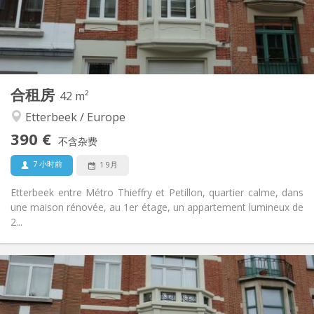
布局
独立
浴室:
独立（单独房间）
厨房:
2
42 m
面积:
4
私人房间:
合租房
其他
42 m²
安静
氛围:
Etterbeek / Europe
否
无障碍通道:
390 €
禁烟
吸烟:
不含杂费
否
宠物:
7 小时前
1 9月
Etterbeek entre Métro Thieffry et Petillon, quartier calme, dans
une maison rénovée, au 1er étage, un appartement lumineux de
2...
实用信息
390 €
租金:
90 €
水电费: