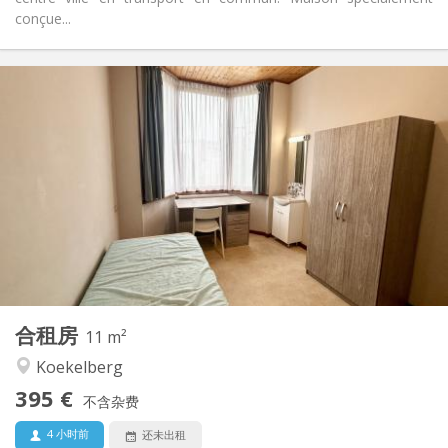
conçue...
实用信息
395 €
租金:
120 €
水电费:
11个月
租期:
有登记条件
住房登记:
布局
共用
浴室:
共用
厨房:
2
11 m
面积:
1
私人房间:
合租房
其他
11 m²
学习氛围, 温馨, 安静, 社区氛围
氛围:
Koekelberg
否
无障碍通道:
395 €
可吸烟
吸烟:
不含杂费
否
宠物:
4 小时前
还未出租