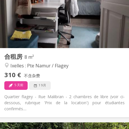
12个月
租期:
否
住房登记:
布局
共用
浴室:
共用
厨房:
2
8 m
面积:
5
私人房间:
合租房
其他
8 m²
安静
氛围:
Ixelles : Pte Namur / Flagey
否
无障碍通道:
310 €
禁烟
吸烟:
不含杂费
否
宠物:
5 天前
1 9月
Quartier flagey - Rue Malibran - 2 chambres de libre (voir ci-
dessous, rubrique 'Prix de la location') pour étudiantes
confirmés....