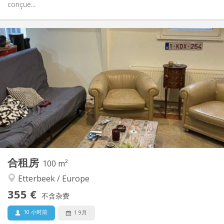
conçue...
实用信息
355 €
租金:
50 €
水电费:
12个月
租期:
否
住房登记:
布局
共用
浴室:
共用
厨房:
2
100 m
面积:
6
私人房间:
合租房
其他
100 m²
安静, 学习氛围, 社区氛围, 温馨
氛围:
Etterbeek / Europe
否
无障碍通道:
355 €
禁烟
吸烟:
不含杂费
否
宠物:
10 小时前
1 9月