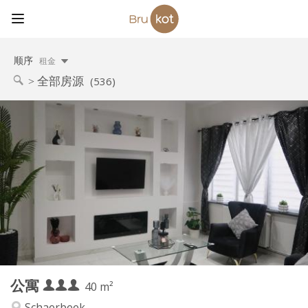
顺序
租金
全部房源
(536)
实用信息
100 € (33 €/个人)
租金:
20 € (7 €/个人)
水电费:
月租, 周租, 日租
租期:
有登记条件
住房登记:
布局
独立
浴室:
独立（单独房间）
厨房:
2
40 m
面积:
1
私人房间:
公寓
其他
40 m²
温馨, 安静, 学习氛围
氛围:
Schaerbeek