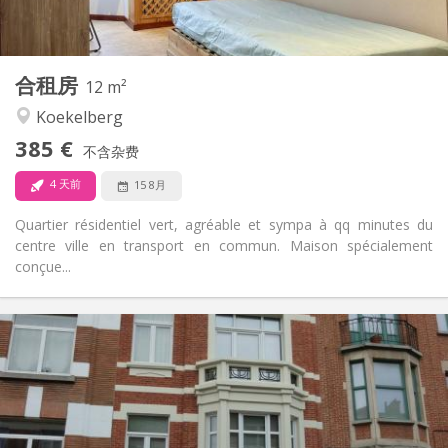
共用
厨房:
2
12 m
面积:
1
私人房间:
合租房
其他
12 m²
社区氛围, 学习氛围, 温馨, 安静
氛围:
Koekelberg
否
无障碍通道:
385 €
可吸烟
吸烟:
不含杂费
否
宠物:
4 天前
15 8月
Quartier résidentiel vert, agréable et sympa à qq minutes du
centre ville en transport en commun. Maison spécialement
conçue...
实用信息
390 €
租金:
90 €
水电费:
12个月
租期:
否
住房登记: