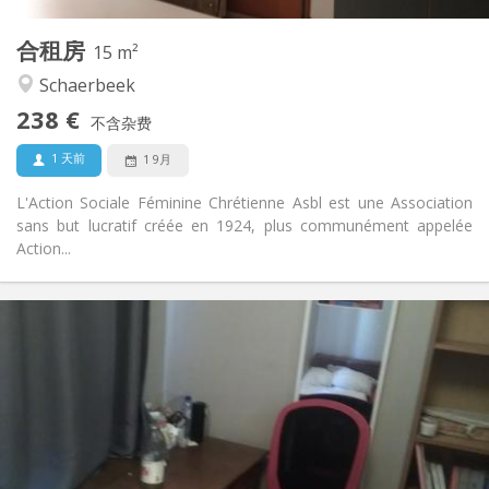
1
私人房间:
合租房
其他
15 m²
温馨, 学习氛围, 社区氛围, 安静
氛围:
Schaerbeek
是
无障碍通道:
238 €
禁烟
吸烟:
不含杂费
否
宠物:
1 天前
1 9月
L'Action Sociale Féminine Chrétienne Asbl est une Association
sans but lucratif créée en 1924, plus communément appelée
Action...
实用信息
260 €
租金:
140 €
水电费:
12个月, 10个月
租期:
可登记
住房登记:
布局