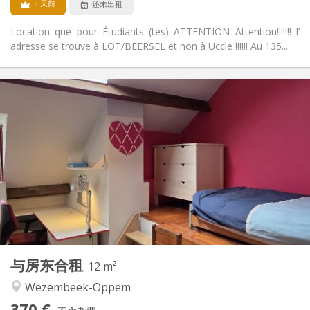
3 天前
还未出租
Location que pour Étudiants (tes) ATTENTION Attention!!!!!!! l’
adresse se trouve à LOT/BEERSEL et non à Uccle !!!!!! Au 135...
实用信息
370 €
租金:
90 €
水电费:
10个月
租期:
否
住房登记:
布局
独立
浴室:
共用
厨房:
2
12 m
面积:
3
私人房间:
与房东合租
其他
12 m²
安静, 学习氛围
氛围:
Wezembeek-Oppem
否
无障碍通道:
370 €