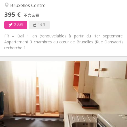
温馨, 学习氛围, 安静
氛围:
Bruxelles Centre
否
无障碍通道:
395 €
禁烟
吸烟:
不含杂费
否
宠物:
3 天前
1 9月
FR – Bail 1 an (renouvelable) à partir du 1er septembre
Appartement 3 chambres au cœur de Bruxelles (Rue Dansaert)
recherche 1...
实用信息
399 €
租金:
100 €
水电费:
12个月, 11个月, 10个月, 5-6个月
租期:
否
住房登记:
布局
共用
浴室:
房间内
厨房:
2
17 m
面积: