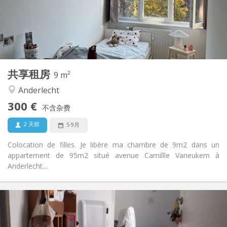
布局
共用
浴室:
共用
厨房:
2
9 m
面积:
1
私人房间:
共享租房
其他
9 m²
温馨, 学习氛围
氛围:
Anderlecht
是
无障碍通道:
300 €
禁烟
吸烟:
不含杂费
否
宠物:
2 天前
5 9月
Colocation de filles. Je libère ma chambre de 9m2 dans un
appartement de 95m2 situé avenue Camillle Vaneukem à
Anderlecht....
实用信息
310 €
租金:
80 €
水电费: