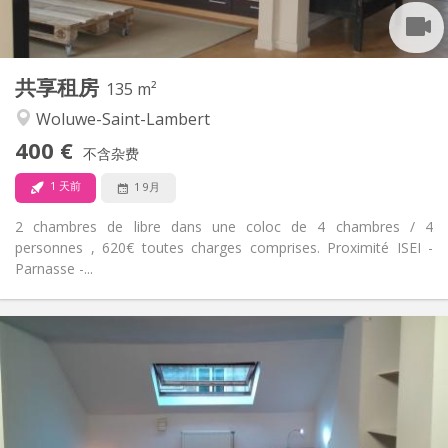
共用
厨房:
2
135 m
面积:
1
私人房间:
共享租房
其他
135 m²
温馨, 安静, 社区氛围, 学习氛围
氛围:
Woluwe-Saint-Lambert
否
无障碍通道:
400 €
禁烟
吸烟:
不含杂费
否
宠物:
1 天前
1 9月
2 chambres de libre dans une coloc de 4 chambres / 4
personnes , 620€ toutes charges comprises. Proximité ISEI -
Parnasse -...
实用信息
400 €
租金:
50 €
水电费:
10个月
租期:
否
住房登记: