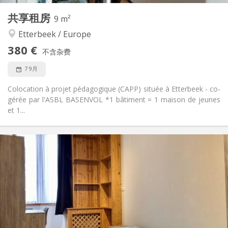
共享租房
其他
9 m²
社区氛围
氛围:
Etterbeek / Europe
否
无障碍通道:
380 €
禁烟
吸烟:
不含杂费
否
宠物:
7 9月
Colocation à projet pédagogique (CAPP) située à Etterbeek - co-
gérée par l'ASBL BASENVOL *1 bâtiment = 1 maison de jeunes
et 1...
实用信息
385 €
租金:
120 €
水电费:
11个月
租期:
有登记条件
住房登记:
布局
共用
浴室: