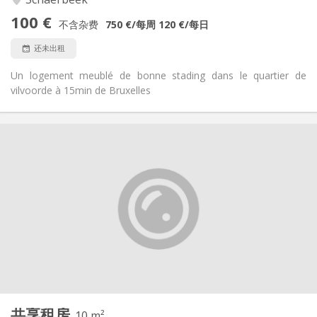
是
无障碍通道:
100 €
禁烟
吸烟:
不含杂费
750 €
/每周
120 €
/每日
否
宠物:
还未出租
Un logement meublé de bonne stading dans le quartier de
vilvoorde à 15min de Bruxelles
实用信息
150 €
租金:
0 €
水电费:
3-4个月
租期:
可登记
住房登记:
布局
共用
浴室:
共用
厨房:
2
10 m
面积:
1
私人房间:
共享租房
其他
10 m²