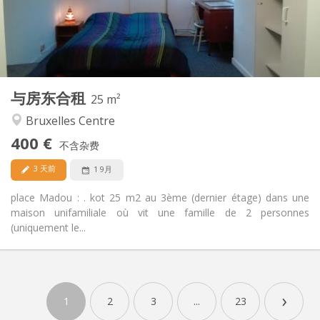
布局
独立
浴室:
独立（单独房间）
厨房:
2
25 m
面积:
1
私人房间:
与房东合租
其他
25 m²
温馨, 安静
氛围:
Bruxelles Centre
否
无障碍通道:
400 €
禁烟
吸烟:
不含杂费
否
宠物:
3 天前
1 9月
place Madou : . kot 25 m2 au 3ème (dernier étage) dans une
maison unifamiliale où vit une famille de 2 personnes
(uniquement le...
›
1
2
3
...
23