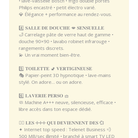
• lave-vaisselle Bosch • frigo double portes
Philips encastré • petit électro varié.
💎 Élégance + performance au rendez-vous.
4️⃣ 𝐒𝐀𝐋𝐋𝐄 𝐃𝐄 𝐃𝐎𝐔𝐂𝐇𝐄 💋 𝐒𝐄𝐍𝐒𝐔𝐄𝐋𝐋𝐄
🛁 Carrelage pâte de verre haut de gamme •
douche 90×90 • lavabo robinet infrarouge •
rangements discrets.
💫 Un vrai moment bien-être.
5️⃣ 𝐓𝐎𝐈𝐋𝐄𝐓𝐓𝐄 🚽 𝐕𝐄𝐑𝐓𝐈𝐆𝐈𝐍𝐄𝐔𝐒𝐄
🎭 Papier-peint 3D hypnotique • lave-mains
stylé. On adore… ou on adore.
6️⃣ 𝐋𝐀𝐕𝐄𝐑𝐈𝐄 𝐏𝐄𝐑𝐒𝐎 🧺
🧼 Machine A+++ neuve, silencieuse, efficace •
libre accès dans ton espace dédié.
❤️‍🔥 𝐋𝐄𝐒 ✛✛✛ 𝐐𝐔𝐈 𝐃𝐄𝐕𝐈𝐄𝐍𝐍𝐄𝐍𝐓 𝐃𝐄𝐒 💞
✦ Internet top speed : Telenet Business 💨
500 MB/sec illimité • branché à smart TV LED