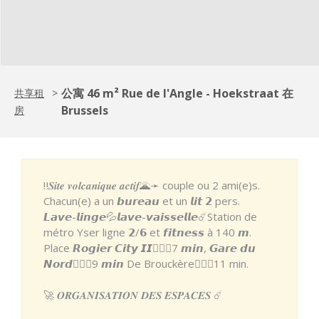
公寓 46 m² Rue de l'Angle - Hoekstraat 在
共享租
>
Brussels
房
‼️𝑺𝒊𝒕𝒆 𝒗𝒐𝒍𝒄𝒂𝒏𝒊𝒒𝒖𝒆 𝒂𝒄𝒕𝒊𝒇🌋➛ couple ou 2 ami(e)s.
Chacun(e) a un 𝙗𝙪𝙧𝙚𝙖𝙪 et un 𝙡𝙞𝙩 𝟮 pers.
𝙇𝙖𝙫𝙚-𝙡𝙞𝙣𝙜𝙚💦𝙡𝙖𝙫𝙚-𝙫𝙖𝙞𝙨𝙨𝙚𝙡𝙡𝙚☄️Station de
métro Yser ligne 𝟮/𝟲 et 𝙛𝙞𝙩𝙣𝙚𝙨𝙨 à 140 𝙢.
Place 𝙍𝙤𝙜𝙞𝙚𝙧 𝘾𝙞𝙩𝙮 𝙄𝙄🚶🏽‍♂️7 𝙢𝙞𝙣, 𝙂𝙖𝙧𝙚 𝙙𝙪
𝙉𝙤𝙧𝙙🚶🏽‍♂️9 𝙢𝙞𝙣 De Brouckère🚶🏼‍♀️11 min.
🚀 𝑶𝑹𝑮𝑨𝑵𝑰𝑺𝑨𝑻𝑰𝑶𝑵 𝑫𝑬𝑺 𝑬𝑺𝑷𝑨𝑪𝑬𝑺 ☄️