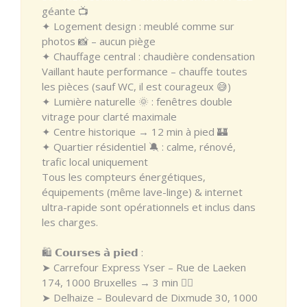
géante 📺
✦ Logement design : meublé comme sur
photos 📸 – aucun piège
✦ Chauffage central : chaudière condensation
Vaillant haute performance – chauffe toutes
les pièces (sauf WC, il est courageux 😅)
✦ Lumière naturelle 🌞 : fenêtres double
vitrage pour clarté maximale
✦ Centre historique → 12 min à pied 🏰
✦ Quartier résidentiel 🔕 : calme, rénové,
trafic local uniquement
Tous les compteurs énergétiques,
équipements (même lave-linge) & internet
ultra-rapide sont opérationnels et inclus dans
les charges.
🛍️ 𝗖𝗼𝘂𝗿𝘀𝗲𝘀 𝗮̀ 𝗽𝗶𝗲𝗱 :
➤ Carrefour Express Yser – Rue de Laeken
174, 1000 Bruxelles → 3 min 🚶‍♂️
➤ Delhaize – Boulevard de Dixmude 30, 1000