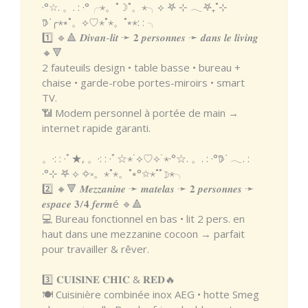
·°☆. 。. : ·°╭⋆。˚☽˚。⋆╮⟡ 𖤐 ⊹ 𓂃𖤐₊˚⊹
𖠚ᐝ╭⋆⭒˚。⟡♡⋆˚⋆。˚⭒⋆: : ╮
1️⃣ 🔹🔺 𝑫𝒊𝒗𝒂𝒏-𝒍𝒊𝒕 ➛ 𝟐 𝒑𝒆𝒓𝒔𝒐𝒏𝒏𝒆𝒔 ➛ 𝒅𝒂𝒏𝒔 𝒍𝒆 𝒍𝒊𝒗𝒊𝒏𝒈
🔸🔻
2 fauteuils design • table basse • bureau +
chaise • garde-robe portes-miroirs • smart
TV.
📶 Modem personnel à portée de main →
internet rapide garanti.
。·: : ·ﾟ★, 。·: : ·ﾟ☆⋆˙⟡♡⟡˙⋆·°☆. 。. : ·°𖠚ᐝ 𓂃. :
·°⊹ 𖤐 ⟡ ✧༝。⋆˚⋆。˚⭒°✩⋆˚˚☽⋆╮
2️⃣ 🔸🔻 𝑴𝒆𝒛𝒛𝒂𝒏𝒊𝒏𝒆 ➛ 𝒎𝒂𝒕𝒆𝒍𝒂𝒔 ➛ 𝟐 𝒑𝒆𝒓𝒔𝒐𝒏𝒏𝒆𝒔 ➛
𝒆𝒔𝒑𝒂𝒄𝒆 𝟑/𝟒 𝒇𝒆𝒓𝒎é 🔹🔺
💻 Bureau fonctionnel en bas • lit 2 pers. en
haut dans une mezzanine cocoon → parfait
pour travailler & rêver.
3️⃣ 𝐂𝐔𝐈𝐒𝐈𝐍𝐄 𝐂𝐇𝐈𝐂 & 𝐑𝐄𝐃🔥
🍽️ Cuisinière combinée inox AEG • hotte Smeg