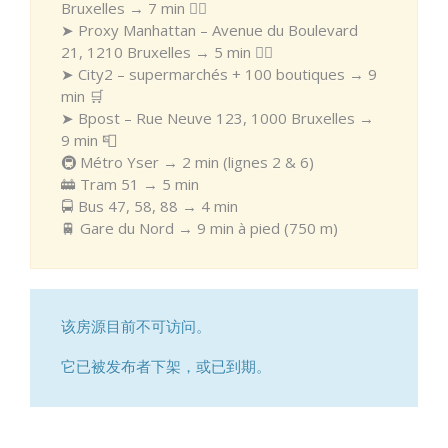
Bruxelles → 7 min 🚶‍♂️
➤ Proxy Manhattan – Avenue du Boulevard
21, 1210 Bruxelles → 5 min 🚶‍♂️
➤ City2 – supermarchés + 100 boutiques → 9
min 🛒
➤ Bpost – Rue Neuve 123, 1000 Bruxelles →
9 min 📮
🚇 Métro Yser → 2 min (lignes 2 & 6)
🚋 Tram 51 → 5 min
🚍 Bus 47, 58, 88 → 4 min
🚆 Gare du Nord → 9 min à pied (750 m)
该房源目前不可访问。
它已被发布者下架，或已到期。