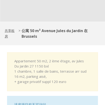
公寓 50 m² Avenue Jules du Jardin 在
共享租
>
Brussels
房
Appartement 50 m2, 2 ème étage, av Jules
Du Jardin 27 1150 bxl
1 chambre, 1 salle de bains, terrasse arr sud
16 m2, parking aisé,
+ garage privatif suppl 120 euro
该房源目前不可访问。