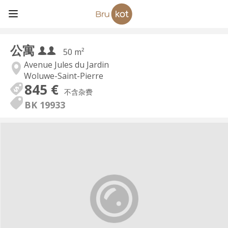
公寓
50 m²
Avenue Jules du Jardin
Woluwe-Saint-Pierre
845 €
不含杂费
BK 19933