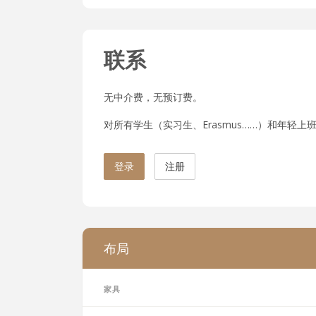
联系
无中介费，无预订费。
对所有学生（实习生、Erasmus……）和年轻上班族
登录
注册
布局
家具