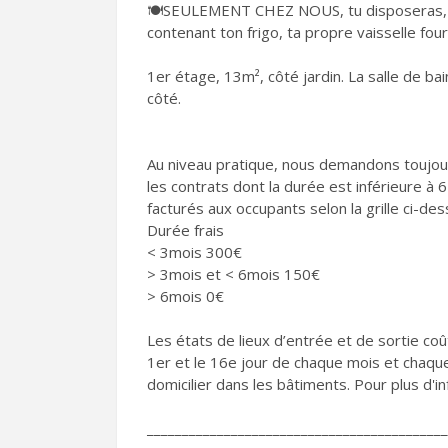
🍽️SEULEMENT CHEZ NOUS, tu disposeras, dan
contenant ton frigo, ta propre vaisselle four
1er étage, 13m², côté jardin. La salle de ba
côté.
Au niveau pratique, nous demandons toujour
les contrats dont la durée est inférieure à 6
facturés aux occupants selon la grille ci-des
Durée frais
< 3mois 300€
> 3mois et < 6mois 150€
> 6mois 0€
Les états de lieux d’entrée et de sortie c
1er et le 16e jour de chaque mois et chaque
domicilier dans les bâtiments. Pour plus d'i
___________________________________________