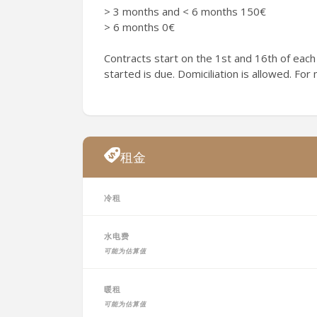
> 3 months and < 6 months 150€
> 6 months 0€
Contracts start on the 1st and 16th of each
started is due. Domiciliation is allowed. For
租金
冷租
水电费
可能为估算值
暖租
可能为估算值