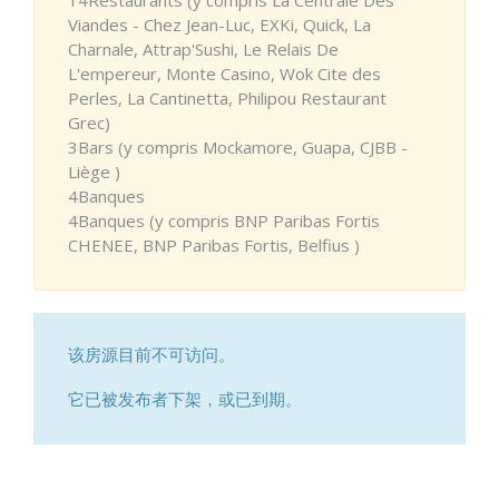
Viandes - Chez Jean-Luc, EXKi, Quick, La
Charnale, Attrap'Sushi, Le Relais De
L'empereur, Monte Casino, Wok Cite des
Perles, La Cantinetta, Philipou Restaurant
Grec)
3Bars (y compris Mockamore, Guapa, CJBB -
Liège )
4Banques
4Banques (y compris BNP Paribas Fortis
CHENEE, BNP Paribas Fortis, Belfius )
该房源目前不可访问。
它已被发布者下架，或已到期。