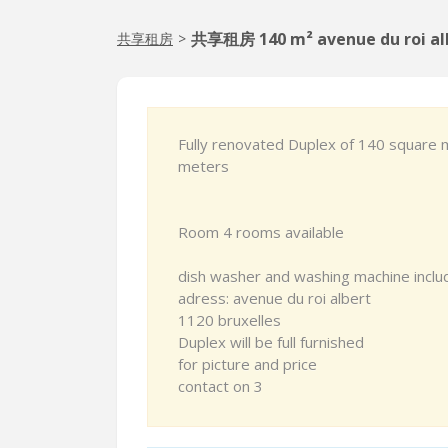
共享租房 140 m² avenue du roi alb
共享租房
>
Fully renovated Duplex of 140 square 
meters
Room 4 rooms available
dish washer and washing machine inclu
adress: avenue du roi albert
1120 bruxelles
Duplex will be full furnished
for picture and price
contact on 3