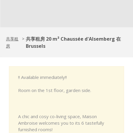
共享租房 20 m² Chaussée d'Alsemberg 在
共享租
>
Brussels
房
!! Available immediately!!
Room on the 1st floor, garden side.
A chic and cosy co-living space, Maison
Ambroise welcomes you to its 6 tastefully
furnished rooms!