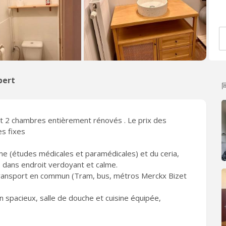
bert
 2 chambres entièrement rénovés . Le prix des
s fixes
me (études médicales et paramédicales) et du ceria,
, dans endroit verdoyant et calme.
 transport en commun (Tram, bus, métros Merckx Bizet
pacieux, salle de douche et cuisine équipée,