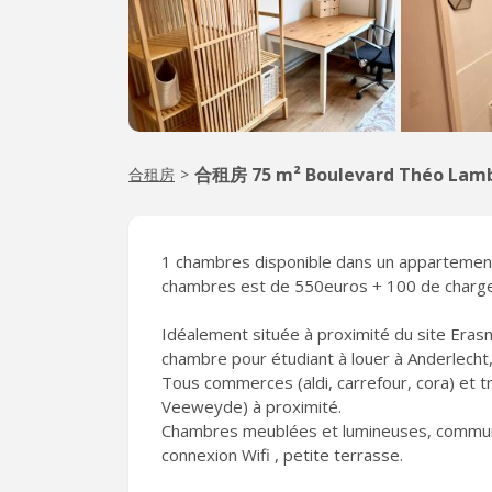
合租房 75 m² Boulevard Théo Lam
合租房
>
1 chambres disponible dans un appartement
chambres est de 550euros + 100 de charge
Idéalement située à proximité du site Eras
chambre pour étudiant à louer à Anderlecht
Tous commerces (aldi, carrefour, cora) et
Veeweyde) à proximité.
Chambres meublées et lumineuses, commun s
connexion Wifi , petite terrasse.