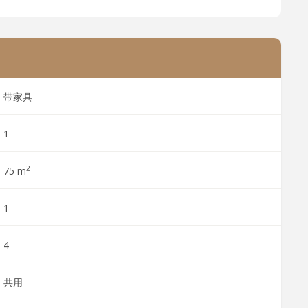
带家具
1
2
75 m
1
4
共用