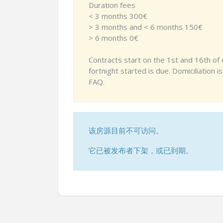
Duration fees
< 3 months 300€
> 3 months and < 6 months 150€
> 6 months 0€
Contracts start on the 1st and 16th of
fortnight started is due. Domiciliation 
FAQ.
该房源目前不可访问。
它已被发布者下架，或已到期。