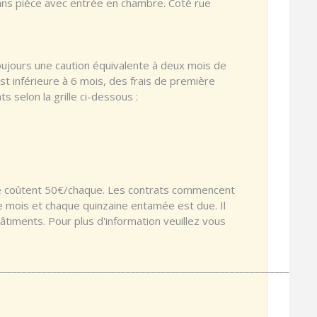
ans pièce avec entrée en chambre. Coté rue
ujours une caution équivalente à deux mois de
est inférieure à 6 mois, des frais de première
s selon la grille ci-dessous :
tie coûtent 50€/chaque. Les contrats commencent
ue mois et chaque quinzaine entamée est due. Il
bâtiments. Pour plus d'information veuillez vous
________________________________________________________________