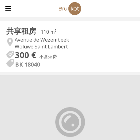
共享租房
110 m²
Avenue de Wezembeek
Woluwe Saint Lambert
300 €
不含杂费
BK 18040