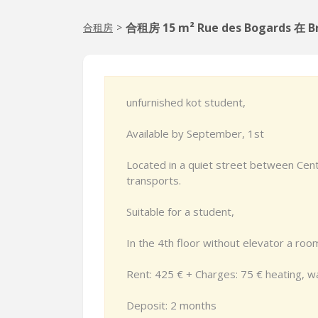
合租房 15 m² Rue des Bogards 在 Br
合租房
>
unfurnished kot student,
Available by September, 1st
Located in a quiet street between Centr
transports.
Suitable for a student,
In the 4th floor without elevator a ro
Rent: 425 € + Charges: 75 € heating, w
Deposit: 2 months