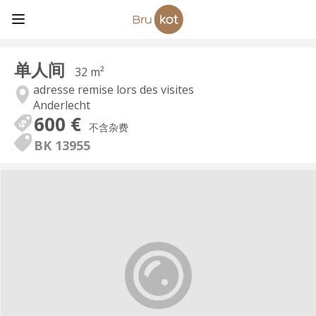
单人间
32 m²
adresse remise lors des visites
Anderlecht
600 €
不含杂费
BK 13955