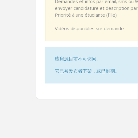
Demandes et infos par email, sms ou 
envoyer candidature et description pa
Priorité à une étudiante (fille)
Vidéos disponibles sur demande
该房源目前不可访问。
它已被发布者下架，或已到期。