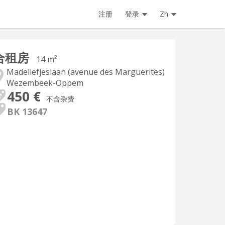
注册
登录
Zh
合租房
14 m²
Madeliefjeslaan (avenue des Marguerites)
Wezembeek-Oppem
450 €
不含杂费
BK 13647