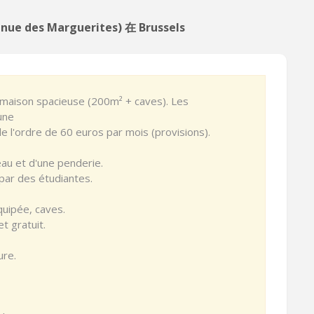
nue des Marguerites) 在 Brussels
 maison spacieuse (200m² + caves). Les
une
e l'ordre de 60 euros par mois (provisions).
au et d'une penderie.
par des étudiantes.
uipée, caves.
t gratuit.
ure.