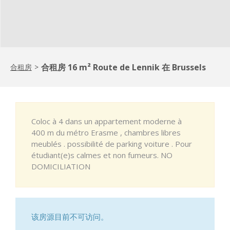
合租房 16 m² Route de Lennik 在 Brussels
合租房
>
Coloc à 4 dans un appartement moderne à
400 m du métro Erasme , chambres libres
meublés . possibilité de parking voiture . Pour
étudiant(e)s calmes et non fumeurs. NO
DOMICILIATION
该房源目前不可访问。