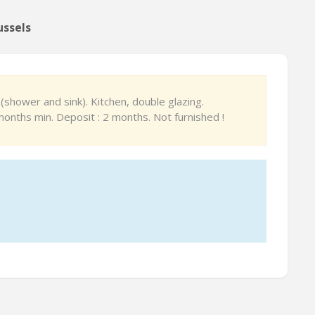
ussels
shower and sink). Kitchen, double glazing.
 months min. Deposit : 2 months. Not furnished !