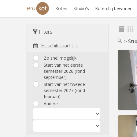
Koten
Studio's
Koten bij bewoner
Filters
Stu
Beschikbaarheid
Zo snel mogelijk
Start van het eerste
semester 2026 (rond
Domicil
september)
Duur:
1
Kosten
Start van het tweede
Huur:
8
semester 2027 (rond
februari)
Prakt
Andere