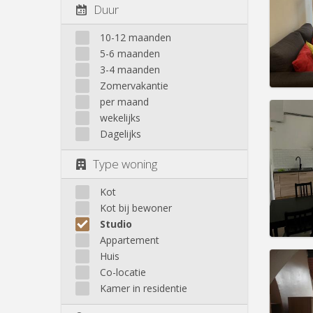
Domicil
Duur
Duur:
1
Kosten
10-12 maanden
Huur:
7
5-6 maanden
Prakt
3-4 maanden
Zomervakantie
per maand
wekelijks
Dagelijks
Domicil
Type woning
Duur:
1
Kosten
Huur:
7
Kot
Kot bij bewoner
Prakt
Studio
Appartement
Huis
Co-locatie
Domicil
Kamer in residentie
maan