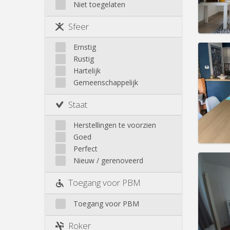
Huur:
7
Niet toegelaten
Sint-Lambrechts-Woluwe
Ganshoren
Sint-Pieters-Woluwe
Prakt
Haren
Sfeer
Jette
Koekelberg
Ernstig
Laken
Rustig
Molenbeek
Hartelijk
Domicil
Gemeenschappelijk
Neder-Over-Heembeek
Duur:
1
Omgeving
Kosten
Staat
Schaarbeek
Huur:
7
Sint-Gillis
Herstellingen te voorzien
Prakt
Sint-Joost
Goed
Ukkel
Perfect
Nieuw / gerenoveerd
Toegang voor PBM
Domicil
Duur:
1
Toegang voor PBM
Kosten
Huur:
6
Roker