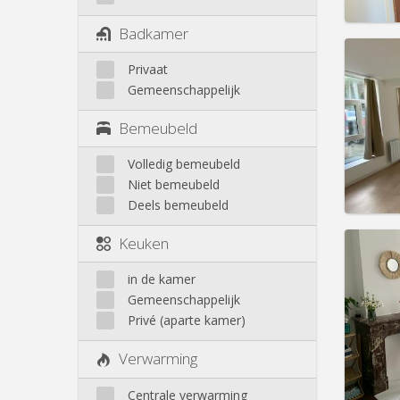
Badkamer
Domicil
Privaat
maan
Gemeenschappelijk
maand
Duur:
1
Bemeubeld
Kosten
Huur:
6
Volledig bemeubeld
Niet bemeubeld
Prakt
Deels bemeubeld
Keuken
in de kamer
Domicil
Gemeenschappelijk
Duur:
1
Privé (aparte kamer)
Kosten
Huur:
5
Verwarming
Prakt
Centrale verwarming