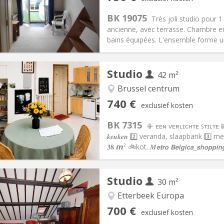
2 maanden, 11 maanden, 10
Oppervlakte:
35 m
2
:
150 €
Keuken:
Privé (aparte kamer)
BK 19075
Très joli studio pour 
50 €
Badkamer:
Privaat
ancienne, avec terrasse. Chambre en
ische Informatie
Inrichting
bains équipées. L'ensemble forme un
Studio
42 m²
iëring:
Nee
Brussel centrum
en, 3-4 maanden
Private kamers:
4
740 €
exclusief kosten
1 maanden, 10 maanden, 5-6
Oppervlakte:
42 m
2
:
100 €
Keuken:
Privé (aparte kamer)
BK 7315
📳 ᴇᴇɴ ᴠᴇʀʟɪᴄʜᴛᴇ ꜱᴛɪʟᴛᴇ 
40 €
Badkamer:
Privaat
𝒌𝒆𝒖𝒌𝒆𝒏 2️⃣ veranda, slaapbank 3️⃣ mezza
ische Informatie
Inrichting
𝟑𝟖 𝙢² 🚲kot. 𝑴𝙚𝙩𝙧𝙤 𝘽𝙚𝙡𝙜𝙞𝙘𝙖_𝙨𝙝𝙤𝙥𝙥𝙞𝙣
Studio
30 m²
iëring:
Toegelaten
Etterbeek Europa
en, 5-6 maanden
Private kamers:
3
700 €
exclusief kosten
2 maanden, 11 maanden, 10
Oppervlakte:
30 m
2