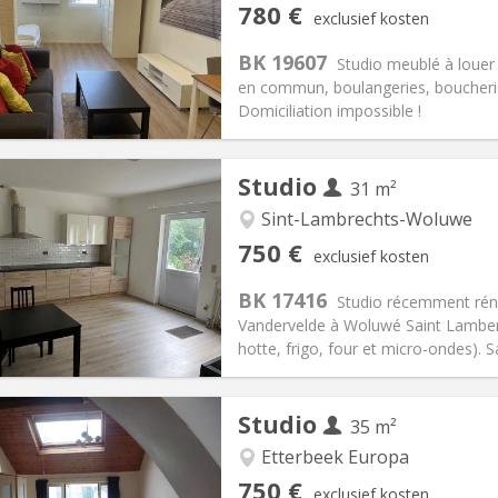
iëring:
Nee
Private kamers:
2
780 €
exclusief kosten
0 maanden, 5-6 maanden
Oppervlakte:
30 m
2
:
100 €
Keuken:
in de kamer
BK 19607
Studio meublé à louer
80 €
Badkamer:
Privaat
en commun, boulangeries, boucherie
ische Informatie
Inrichting
Domiciliation impossible !
Studio
31 m²
Sint-Lambrechts-Woluwe
iëring:
Nee
Private kamers:
1
750 €
exclusief kosten
0 maanden
Oppervlakte:
31 m
2
:
75 €
Keuken:
in de kamer
BK 17416
Studio récemment réno
50 €
Badkamer:
Privaat
Vandervelde à Woluwé Saint Lambert
ische Informatie
Inrichting
hotte, frigo, four et micro-ondes). Sa
Studio
35 m²
iëring:
Nee
Etterbeek Europa
den
Private kamers:
4
750 €
exclusief kosten