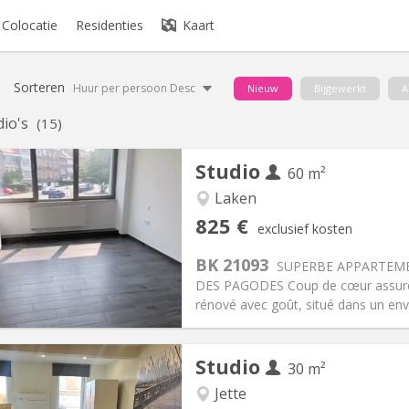
Colocatie
Residenties
Kaart
Sorteren
Huur per persoon Desc
Nieuw
Bijgewerkt
A
dio's
(15)
Studio
60 m²
Laken
iëring:
Toegelaten
Private kamers:
5
825 €
exclusief kosten
2 maanden
Oppervlakte:
60 m
2
:
50 €
Keuken:
Privé (aparte kamer)
BK 21093
SUPERBE APPARTEME
25 €
Badkamer:
Privaat
DES PAGODES Coup de cœur assuré
ische Informatie
Inrichting
rénové avec goût, situé dans un envi
Studio
30 m²
Jette