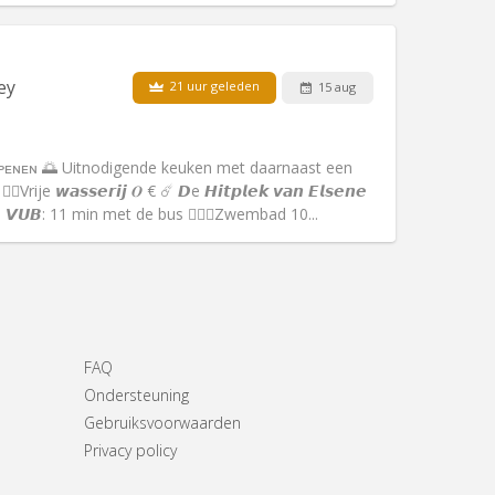
ey
21 uur geleden
15 aug
Huisdieren:
Nee
Roker:
Rookvrij
Toegang voor PBM:
Ja
ᴏᴘᴇɴᴇɴ 🌅 Uitnodigende keuken met daarnaast een
Sfeer:
Hartelijk, rustig, ernstig
 𝙬𝙖𝙨𝙨𝙚𝙧𝙞𝙟 𝑶 € ☄️ 𝘿e 𝙃𝙞𝙩𝙥𝙡𝙚𝙠 𝙫𝙖𝙣 𝙀𝙡𝙨𝙚𝙣𝙚
Andere
𝘠. 𝙑𝙐𝘽: 11 min met de bus 🏊🏼‍♀️Zwembad 10...
FAQ
Ondersteuning
Gebruiksvoorwaarden
Privacy policy