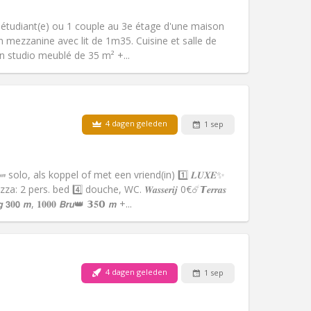
Roker:
Roken ok
Toegang voor PBM:
Nee
1 étudiant(e) ou 1 couple au 3e étage d'une maison
Sfeer:
Hartelijk, ernstig, rustig
 mezzanine avec lit de 1m35. Cuisine et salle de
Andere
 studio meublé de 35 m² +...
4 dagen geleden
1 sep
Huisdieren:
Nee
Roker:
Rookvrij
Toegang voor PBM:
Ja
 solo, als koppel of met een vriend(in) 1️⃣ 𝑳𝑼𝑿𝑬✨
Sfeer:
Hartelijk, rustig, ernstig
: 2 pers. bed 4️⃣ douche, WC. 𝑾𝒂𝒔𝒔𝒆𝒓𝒊𝒋 0€☄️𝙏𝒆𝒓𝒓𝒂𝒔
Andere
𝙜 𝟯𝟎𝟬 𝙢, 𝟏𝟎𝟎𝟎 𝘽𝙧𝙪👑 𝟯𝟓𝟬 𝙢 +...
4 dagen geleden
1 sep
Huisdieren:
Nee
Roker:
Rookvrij