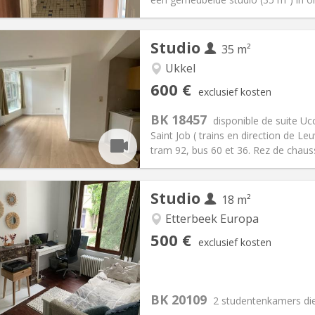
Studio
35 m²
iëring:
Nee
den
Ukkel
en, 5-6 maanden, 3-4
Private kamers:
2
600 €
exclusief kosten
2 maanden, 11 maanden, 10
Oppervlakte:
35 m
2
:
85 €
Keuken:
Privé (aparte kamer)
BK 18457
disponible de suite Ucc
00 €
Badkamer:
Privaat
Saint Job ( trains en direction de L
ische Informatie
Inrichting
tram 92, bus 60 et 36. Rez de chau
Studio
18 m²
Etterbeek Europa
iëring:
Nee
Private kamers:
2
500 €
exclusief kosten
2 maanden
Oppervlakte:
18 m
2
:
155 €
Keuken:
in de kamer
00 €
Badkamer:
Gemeenschappelij
BK 20109
ische Informatie
Inrichting
2 studentenkamers di