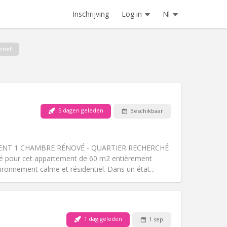
Inschrijving
Log in
Nl
ctief
5 dagen geleden
Beschikbaar
Huisdieren:
Nee
Roker:
Rookvrij
Toegang voor PBM:
Nee
NT 1 CHAMBRE RÉNOVÉ - QUARTIER RECHERCHÉ
Sfeer:
Rustig
 pour cet appartement de 60 m2 entièrement
Andere
ronnement calme et résidentiel. Dans un état...
1 dag geleden
1 sep