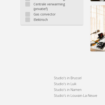
Centrale verwarming
(privatief)
Gas convector
Elektrisch
Domicil
Duur:
1
Kosten
Huur:
8
Prakt
Studio's in Brussel
Studio's in Luik
Studio's in Namen
Studio's in Louvain-La-Neuve