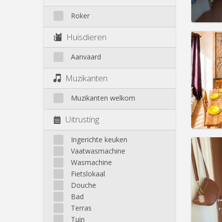
Prakt
Roker
Huisdieren
Aanvaard
Domicil
Duur:
1
Muzikanten
Kosten
Huur:
6
Muzikanten welkom
Prakt
Uitrusting
Ingerichte keuken
Vaatwasmachine
Wasmachine
Domicil
maand
Fietslokaal
Duur:
1
Douche
Kosten
Bad
Huur:
6
Terras
Tuin
Prakt