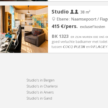
Studio
38 m²
Elsene : Naamsepoort / Flag
iëring:
Toegelaten
Private kamers:
3
415 €/pers.
exclusief kosten
2 maanden
Oppervlakte:
38 m
2
:
130 € (65 €/pers.)
Keuken:
Privé (aparte kamer)
BK 1323
ᴇʀ ᴢɪᴊɴ ᴍᴜʀᴇɴ ᴅɪᴇ ᴏɴꜱ 
30 € (415 €/pers.)
Badkamer:
Privaat
goed verluchte badkamer met toilet ⛓️‍💥Vrije
ische Informatie
Inrichting
tussen 𝘾𝘖𝘾𝘘 𝙋𝘓𝙀𝘐𝙉 en💢𝙁𝘓𝘼𝘎
Studio's in Bergen
Studio's in Charleroi
Studio's in Anvers
Studio's in Gand