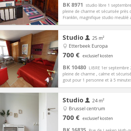
:
175 €
Keuken:
Privé (aparte kamer)
BK 8971
studio libre 1 septembr
00 €
Badkamer:
Privaat
pleine de charme et sécurisée près 
ische Informatie
Inrichting
Franklin, magnifique studio meublé 
Studio
25 m²
Etterbeek Europa
iëring:
Toegelaten
Private kamers:
2
700 €
exclusief kosten
2 maanden
Oppervlakte:
25 m
2
:
175 €
Keuken:
Privé (aparte kamer)
BK 10480
LIBRE 1er septembre 2
00 €
Badkamer:
Privaat
pleine de charme , calme et sécuris
ische Informatie
Inrichting
gout pour 1 personne et à 5 minutes
Studio
24 m²
Brussel centrum
iëring:
Toegelaten
Private kamers:
1
700 €
exclusief kosten
2 maanden
Oppervlakte:
24 m
2
:
150 €
Keuken:
in de kamer
BK 16835
Rue de Laeken High-qua