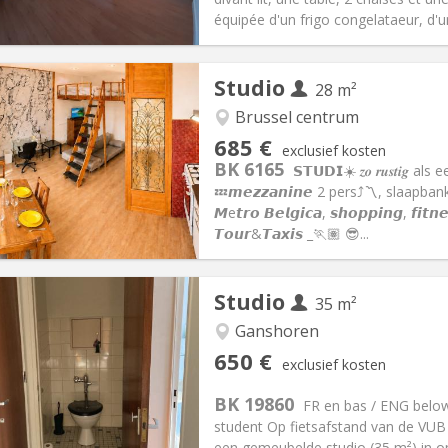
ische Informatie
Inrichting
équipée d'un frigo congelataeur, d'un
Studio
28 m²
Brussel centrum
iëring:
Met voorwaarden
Private kamers:
1
685 €
exclusief kosten
0 maanden, 5-6 maanden
Oppervlakte:
28 m
2
BK 6165
𝗦𝗧𝗨𝗗𝗜☀️ 𝒛𝒐 𝒓𝒖𝒔𝒕𝒊
:
115 €
Keuken:
in de kamer
💤𝙢𝙚𝙯𝙯𝙖𝙣𝙞𝙣𝙚 2 pers⤴︎〽️, slaapbank
85 €
Badkamer:
Privaat
𝙈e𝙩𝙧𝙤 𝘽𝙚𝙡𝙜𝙞𝙘𝙖, 𝙨𝙝𝙤𝙥𝙥𝙞𝙣𝙜, 𝙛𝙞𝙩𝙣
ische Informatie
Inrichting
𝙏𝙤𝙪𝙧&𝙏𝙖𝙭𝙞𝙨 _🏃🏽 😎...
Studio
35 m²
iëring:
Nee
Ganshoren
en, 5-6 maanden
Private kamers:
1
650 €
exclusief kosten
2 maanden, 11 maanden, 10
Oppervlakte:
35 m
2
:
110 €
Keuken:
Privé (aparte kamer)
BK 19860
FR en bas / ENG below
50 €
Badkamer:
Privaat
student Op fietsafstand van de VU
ische Informatie
Inrichting
een gemeubelde studio (35 m²) in on