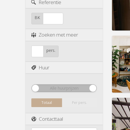
Duur:
1
Referentie
Kosten
Huur:
7
BK
Prakt
Zoeken met meer
pers.
Domicil
maand
Duur:
1
Huur
Kosten
Huur:
7
Prakt
Alle huurprijzen
Totaal
Per pers.
Domicil
Contacttaal
maand
Duur:
1