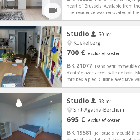
00 €
Badkamer:
Privaat
heart of Brussels. Available from th
ische Informatie
Inrichting
The residence was renovated at the 
Studio
50 m²
Koekelberg
iëring:
Nee
Private kamers:
3
700 €
exclusief kosten
0 maanden
Oppervlakte:
50 m
2
:
100 €
Keuken:
Privé (aparte kamer)
BK 21077
Dans petit immeuble de
00 €
Badkamer:
Privaat
d’entrée avec accès salle de bain. M
ische Informatie
Inrichting
minutes à pied. Cuisine avec lave-vais
Studio
38 m²
Sint-Agatha-Berchem
iëring:
Nee
Private kamers:
3
695 €
exclusief kosten
2 maanden
Oppervlakte:
38 m
2
:
50 €
Keuken:
Privé (aparte kamer)
BK 19581
Joli studio meublé à 
95 €
Badkamer:
Privaat
divant lit, une table, 2 chaises et u