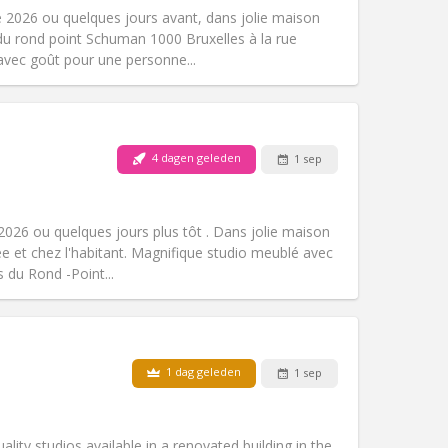
Toegang voor PBM:
Nee
e 2026 ou quelques jours avant, dans jolie maison
Sfeer:
Hartelijk, ernstig, rustig
du rond point Schuman 1000 Bruxelles à la rue
Andere
avec goût pour une personne...
4 dagen geleden
1 sep
Huisdieren:
Nee
Roker:
Rookvrij
Toegang voor PBM:
Nee
026 ou quelques jours plus tôt . Dans jolie maison
Sfeer:
Ernstig, rustig, hartelijk
ée et chez l'habitant. Magnifique studio meublé avec
Andere
 du Rond -Point...
1 dag geleden
1 sep
Huisdieren:
Nee
Roker:
Rookvrij
Toegang voor PBM:
Ja
lity studios available in a renovated building in the