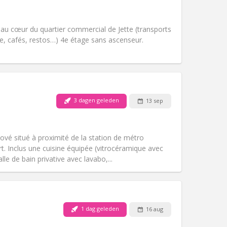
Huisdieren:
Nee
Roker:
Rookvrij
Toegang voor PBM:
Nee
 au cœur du quartier commercial de Jette (transports
Sfeer:
Ernstig, hartelijk, rustig
, cafés, restos…) 4e étage sans ascenseur.
Andere
3 dagen geleden
13 sep
Huisdieren:
Nee
Roker:
Rookvrij
Toegang voor PBM:
Nee
vé situé à proximité de la station de métro
Sfeer:
Rustig
. Inclus une cuisine équipée (vitrocéramique avec
Andere
lle de bain privative avec lavabo,...
1 dag geleden
16 aug
Huisdieren:
Toegestaan