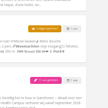
Andere
e taque, d'une hotte, un...
5 dagen geleden
1 nov
Huisdieren:
Nee
Roker:
Rookvrij
𝒈 als een tuin 🍉Mooie keuken🌶️ Retro douche
Toegang voor PBM:
Nee
 2 pers 🌈𝗪𝗮𝘀𝗺𝗮𝗰𝗵𝗶𝗻𝗲 vrije toegang⛓️‍💥 fietskot,
Sfeer:
Rustig, hartelijk, ernstig
𝙚𝙨𝙨 300 m. 𝟏𝟎𝟎𝟎 𝐁𝐫𝐮𝐬𝐬𝐞𝐥 𝟯𝟱𝟬 𝙢👑 & 𝙋𝙖𝙧𝙠🍀
Andere
11 uur geleden
1 sep
Huisdieren:
Nee
Roker:
Rookvrij
Toegang voor PBM:
Ja
 Gezellig kot te huur in Ganshoren – ideaal voor een
Sfeer:
Rustig
B Health Campus verhuren wij vanaf september 2026
Andere
ze familiewoning. Wat...