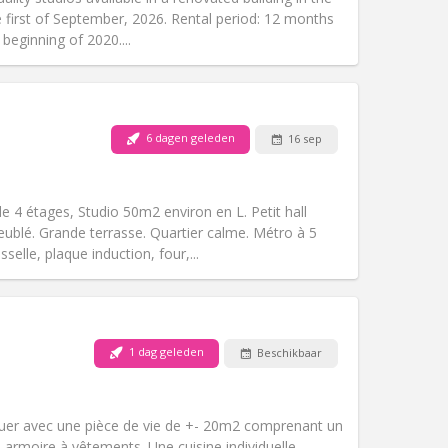
Sfeer:
Hartelijk
e first of September, 2026. Rental period: 12 months
Andere
beginning of 2020....
6 dagen geleden
16 sep
Huisdieren:
Nee
Roker:
Rookvrij
Toegang voor PBM:
Nee
 4 étages, Studio 50m2 environ en L. Petit hall
Sfeer:
Rustig
eublé. Grande terrasse. Quartier calme. Métro à 5
Andere
selle, plaque induction, four,...
1 dag geleden
Beschikbaar
Huisdieren:
Nee
Roker:
Rookvrij
Toegang voor PBM:
Nee
louer avec une pièce de vie de +- 20m2 comprenant un
Sfeer:
Ernstig, rustig, hartelijk
ne armoire à vêtements. Une cuisine individuelle