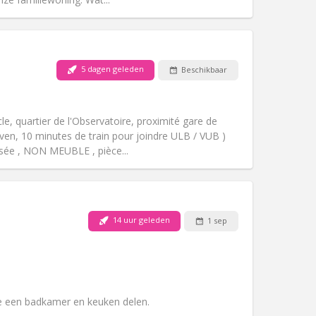
5 dagen geleden
Beschikbaar
Huisdieren:
Nee
Roker:
Rookvrij
Toegang voor PBM:
Nee
le, quartier de l'Observatoire, proximité gare de
Sfeer:
Rustig
euven, 10 minutes de train pour joindre ULB / VUB )
Andere
ssée , NON MEUBLE , pièce...
14 uur geleden
1 sep
Huisdieren:
Nee
Roker:
Rookvrij
Toegang voor PBM:
Nee
k
Sfeer:
Ernstig
Andere
e een badkamer en keuken delen.