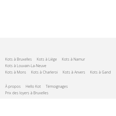
Kots à Bruxelles
Kots à Liège
Kots à Namur
Kots à Louvain-La-Neuve
Kots à Mons
Kots à Charleroi
Kots à Anvers
Kots à Gand
À propos
Hello Kot
Témoignages
Prix des loyers à Bruxelles
FAQs
Support
CGU
Vie privée