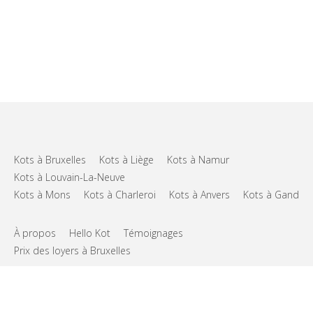
Kots à Bruxelles
Kots à Liège
Kots à Namur
Kots à Louvain-La-Neuve
Kots à Mons
Kots à Charleroi
Kots à Anvers
Kots à Gand
À propos
Hello Kot
Témoignages
Prix des loyers à Bruxelles
FAQs
Support
CGU
Vie privée