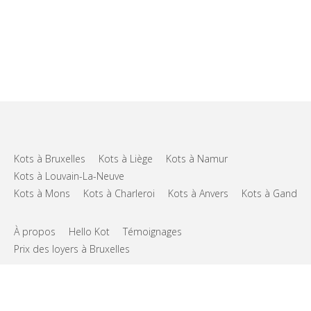
Kots à Bruxelles
Kots à Liège
Kots à Namur
Kots à Louvain-La-Neuve
Kots à Mons
Kots à Charleroi
Kots à Anvers
Kots à Gand
À propos
Hello Kot
Témoignages
Prix des loyers à Bruxelles
FAQs
Support
CGU
Vie privée