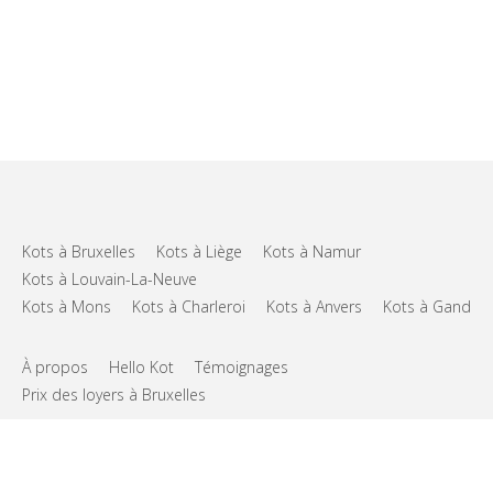
Kots à Bruxelles
Kots à Liège
Kots à Namur
Kots à Louvain-La-Neuve
Kots à Mons
Kots à Charleroi
Kots à Anvers
Kots à Gand
À propos
Hello Kot
Témoignages
Prix des loyers à Bruxelles
FAQs
Support
CGU
Vie privée