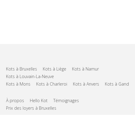
Kots à Bruxelles
Kots à Liège
Kots à Namur
Kots à Louvain-La-Neuve
Kots à Mons
Kots à Charleroi
Kots à Anvers
Kots à Gand
À propos
Hello Kot
Témoignages
Prix des loyers à Bruxelles
FAQs
Support
CGU
Vie privée