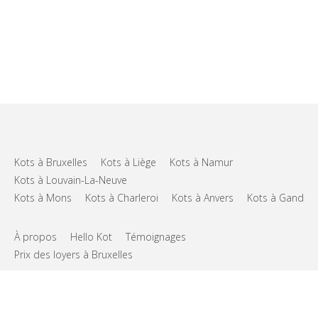
Kots à Bruxelles
Kots à Liège
Kots à Namur
Kots à Louvain-La-Neuve
Kots à Mons
Kots à Charleroi
Kots à Anvers
Kots à Gand
À propos
Hello Kot
Témoignages
Prix des loyers à Bruxelles
FAQs
Support
CGU
Vie privée