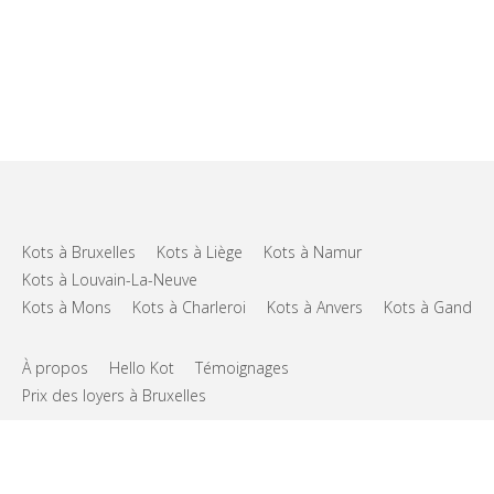
Kots à Bruxelles
Kots à Liège
Kots à Namur
Kots à Louvain-La-Neuve
Kots à Mons
Kots à Charleroi
Kots à Anvers
Kots à Gand
À propos
Hello Kot
Témoignages
Prix des loyers à Bruxelles
FAQs
Support
CGU
Vie privée