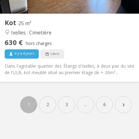
2
25 m
Superficie:
2
Pièces privées:
Kot
Autre
25 m²
Calme, studieuse
Atmosphère:
Ixelles : Cimetière
Non
Accès PMR:
630 €
Non-fumeur
Fumeur:
hors charges
Non
Animaux de compagnie:
il y a 4 jours
Libre
Dans l'agréable quartier des Étangs d'Ixelles, à deux pas du site
de l'ULB, kot meublé situé au premier étage de +-30m²...
›
1
2
3
...
6