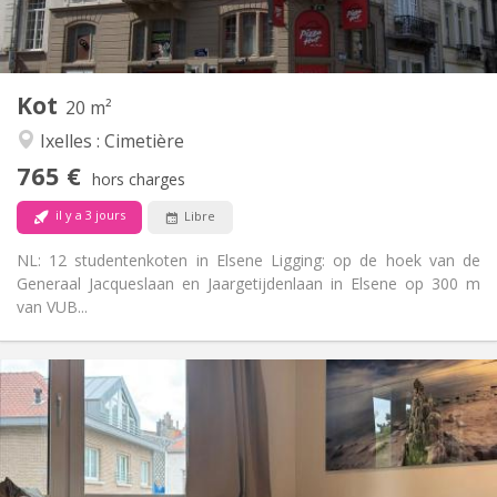
Commune
Cuisine:
2
20 m
Superficie:
3
Pièces privées:
Kot
Autre
20 m²
Communautaire, calme
Atmosphère:
Ixelles : Cimetière
Non
Accès PMR:
765 €
Non-fumeur
Fumeur:
hors charges
Non
Animaux de compagnie:
il y a 3 jours
Libre
NL: 12 studentenkoten in Elsene Ligging: op de hoek van de
Generaal Jacqueslaan en Jaargetijdenlaan in Elsene op 300 m
van VUB...
Infos Pratiques
725 €
Loyer:
50 €
Charges:
12 mois
Durée:
Acceptée
Domiciliation: