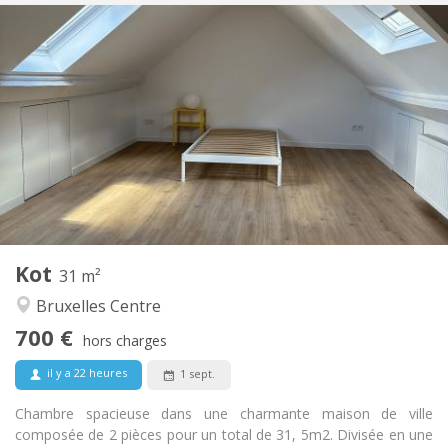
Infos Pratiques
700 €
Loyer:
100 €
Charges:
12 mois
Durée:
Non
Domiciliation:
Aménagement
Commune
Salle de bain:
Commune
Cuisine:
2
31 m
Superficie:
2
Pièces privées:
Kot
Autre
31 m²
Chaleureuse, calme, communautaire,
Atmosphère:
Bruxelles Centre
studieuse
700 €
Non
Accès PMR:
hors charges
Non-fumeur
Fumeur:
il y a 22 heures
1 sept.
Non
Animaux de compagnie:
Chambre spacieuse dans une charmante maison de ville
composée de 2 pièces pour un total de 31, 5m2. Divisée en une