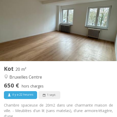
Infos Pratiques
650 €
Loyer:
100 €
Charges:
12 mois
Durée:
Non
Domiciliation:
Aménagement
Commune
Salle de bain:
Commune
Cuisine:
2
20 m
Superficie:
1
Pièces privées:
Kot
Autre
20 m²
Studieuse, chaleureuse, calme,
Atmosphère:
Bruxelles Centre
communautaire
650 €
Non
Accès PMR:
hors charges
Non-fumeur
Fumeur:
il y a 22 heures
1 sept.
Non
Animaux de compagnie:
Chambre spacieuse de 20m2 dans une charmante maison de
ville. - Meublées d'un lit (sans matelas), d'une armoire/étagère,
d'une...