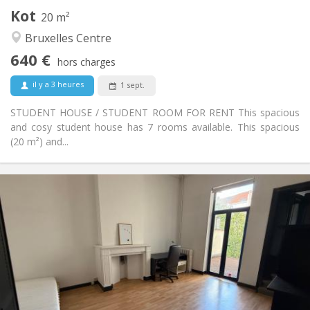
Kot
Autre
20 m²
Chaleureuse, communautaire
Atmosphère:
Bruxelles Centre
Non
Accès PMR:
640 €
Non-fumeur
Fumeur:
hors charges
Non
Animaux de compagnie:
il y a 3 heures
1 sept.
STUDENT HOUSE / STUDENT ROOM FOR RENT This spacious
and cosy student house has 7 rooms available. This spacious
(20 m²) and...
Infos Pratiques
630 €
Loyer:
95 €
Charges:
12 mois
Durée:
Non
Domiciliation:
Aménagement
Privée
Salle de bain:
Privée (pièce distincte)
Cuisine: