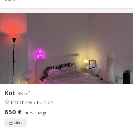
Infos Pratiques
650 €
Loyer:
100 €
Charges:
Au mois
Durée:
Sous conditions
Domiciliation:
Aménagement
Privée
Salle de bain:
Commune
Cuisine:
2
35 m
Superficie:
2
Pièces privées:
Kot
Autre
35 m²
Studieuse, calme
Atmosphère:
Etterbeek / Europe
Non
Accès PMR:
650 €
Non-fumeur
Fumeur:
hors charges
Non
Animaux de compagnie:
Libre