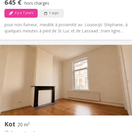
645 €
Non-fumeur
Fumeur:
hors charges
Non
Animaux de compagnie:
il y a 7 jours
1 sept.
pour non-fumeur, meublé à proximité av. Louise/pl. Stéphanie, à
quelques minutes à pied de St-Luc et de Lassaad ; tram ligne...
Infos Pratiques
640 €
Loyer:
120 €
Charges:
12 mois
Durée:
Sous conditions
Domiciliation:
Aménagement
Privée
Salle de bain:
Commune
Cuisine:
2
20 m
Superficie:
7
Pièces privées:
Kot
Autre
20 m²
Communautaire, chaleureuse
Atmosphère: