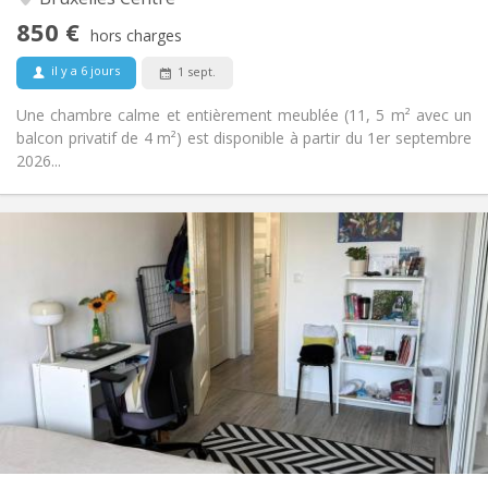
communautaire
850 €
Oui
Accès PMR:
hors charges
Non-fumeur
Fumeur:
il y a 6 jours
1 sept.
Non
Animaux de compagnie:
Une chambre calme et entièrement meublée (11, 5 m² avec un
balcon privatif de 4 m²) est disponible à partir du 1er septembre
2026...
Infos Pratiques
815 €
Loyer:
50 €
Charges:
12 mois
Durée:
Acceptée
Domiciliation:
Aménagement
Commune
Salle de bain:
Commune
Cuisine:
2
18 m
Superficie:
2
Pièces privées: