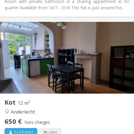
Room with private bathroom in a sharing appartment in EU
quarter Available from 16/7 - 31/8 This flat is just around the...
Infos Pratiques
650 €
Loyer:
20 €
Charges:
12 mois
Durée:
Non
Domiciliation:
Aménagement
Commune
Salle de bain:
Commune
Cuisine:
2
12 m
Superficie:
2
Pièces privées:
Kot
Autre
12 m²
Studieuse, calme, chaleureuse
Atmosphère:
Anderlecht
Non
Accès PMR:
650 €
Non-fumeur
Fumeur:
hors charges
Non
Animaux de compagnie:
il y a 2 jours
Libre