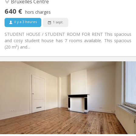
Bruxelles Centre
Non
Accès PMR:
640 €
Non-fumeur
Fumeur:
hors charges
Non
Animaux de compagnie:
il y a 3 heures
1 sept.
STUDENT HOUSE / STUDENT ROOM FOR RENT This spacious
and cosy student house has 7 rooms available. This spacious
(20 m²) and...
Infos Pratiques
640 €
Loyer:
120 €
Charges:
12 mois
Durée:
Sous conditions
Domiciliation:
Aménagement
Privée
Salle de bain:
Commune
Cuisine:
2
20 m
Superficie:
7
Pièces privées: