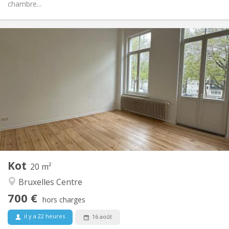
chambre...
Infos Pratiques
700 €
Loyer:
100 €
Charges:
12 mois
Durée:
Non
Domiciliation:
Aménagement
Commune
Salle de bain:
Commune
Cuisine:
2
20 m
Superficie:
1
Pièces privées:
Kot
Autre
20 m²
Calme, communautaire, chaleureuse,
Atmosphère:
Bruxelles Centre
studieuse
700 €
Non
Accès PMR:
hors charges
Non-fumeur
Fumeur:
il y a 22 heures
16 août
Non
Animaux de compagnie: