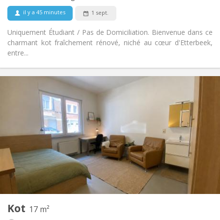
Fumeur ok
Fumeur:
il y a 45 minutes
1 sept.
Non
Animaux de compagnie:
Uniquement Étudiant / Pas de Domiciliation. Bienvenue dans ce
charmant kot fraîchement rénové, niché au cœur d'Etterbeek,
entre...
Infos Pratiques
695 €
Loyer:
115 €
Charges:
12 mois, 11 mois, 10 mois, 5-6 mois, 3-4 mois,
Durée:
vacances d'été, au mois
Acceptée
Domiciliation:
Aménagement
Commune
Salle de bain:
Commune
Cuisine:
2
17 m
Superficie:
1
Pièces privées:
Kot
17 m²
Autre