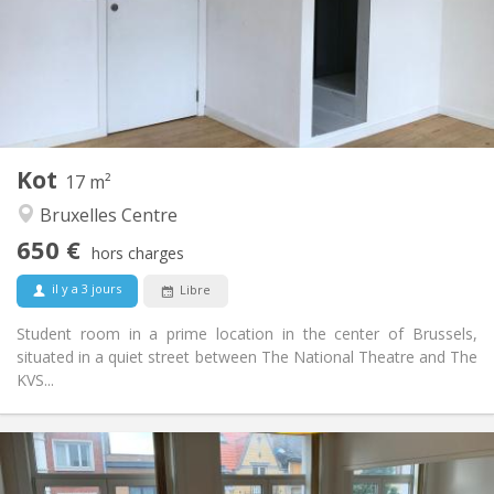
Non
Domiciliation:
Aménagement
Privée
Salle de bain:
Commune
Cuisine:
2
17 m
Superficie:
1
Pièces privées:
Kot
Autre
17 m²
Calme, studieuse
Atmosphère:
Bruxelles Centre
Non
Accès PMR:
650 €
Non-fumeur
Fumeur:
hors charges
Non
Animaux de compagnie:
il y a 3 jours
Libre
Student room in a prime location in the center of Brussels,
situated in a quiet street between The National Theatre and The
KVS...
Infos Pratiques
650 €
Loyer: