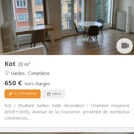
160 €
Charges:
12 mois
Durée:
Non
Domiciliation:
Aménagement
Commune
Salle de bain:
Commune
Cuisine:
2
20 m
Superficie:
1
Pièces privées:
Kot
Autre
20 m²
Communautaire, chaleureuse, studieuse,
Atmosphère:
Ixelles : Cimetière
calme
650 €
Non
Accès PMR:
hors charges
Non-fumeur
Fumeur:
il y a 8 heures
Libre
Non
Animaux de compagnie:
Kot / Etudiant Ixelles: belle rénovation ! Chambre moyenne
(650€+160€), Avenue de la Couronne, proximité de nombreux
commerces....