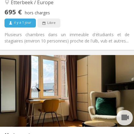
Etterbeek / Europe
Studieuse, chaleureuse, calme,
Atmosphère:
695 €
communautaire
hors charges
Oui
Accès PMR:
il y a 1 jour
Libre
Fumeur ok
Fumeur:
Non
Animaux de compagnie:
Plusieurs chambres dans un immeuble d'étudiants et de
stagiaires (environ 10 personnes) proche de l'ulb, vub et autres...
Infos Pratiques
685 €
Loyer:
50 €
Charges:
12 mois
Durée:
Non
Domiciliation:
Aménagement
Commune
Salle de bain:
Commune
Cuisine:
2
20 m
Superficie:
1
Pièces privées: