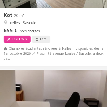
2
20 m
Superficie:
1
Pièces privées:
Kot
Autre
20 m²
Calme, studieuse
Atmosphère:
Ixelles : Bascule
Non
Accès PMR:
655 €
Non-fumeur
Fumeur:
hors charges
Non
Animaux de compagnie:
il y a 4 jours
1 oct.
🏠 Chambres étudiantes rénovées à Ixelles – disponibles dès le
1er octobre 2026 📍 Proximité avenue Louise / Bascule, à deux
pas...
Infos Pratiques
650 €
Loyer:
125 €
Charges:
12 mois
Durée:
Non
Domiciliation:
Aménagement