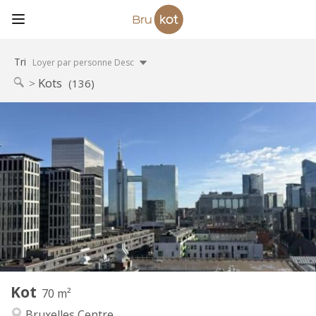
Tri
Loyer par personne Desc
Kots
(136)
Infos Pratiques
850 €
Loyer:
235 €
Charges:
12 mois, 11 mois, 10 mois, 5-6 mois
Durée:
Sous conditions
Domiciliation:
Aménagement
Commune
Salle de bain:
Commune
Cuisine:
2
70 m
Superficie:
2
Pièces privées:
Kot
Autre
70 m²
Studieuse, chaleureuse, calme,
Atmosphère:
Bruxelles Centre