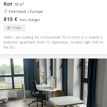
Kot
Autre
18 m²
Calme, studieuse
Atmosphère:
Etterbeek / Europe
Oui
Accès PMR:
815 €
Non-fumeur
Fumeur:
hors charges
Non
Animaux de compagnie:
15 sept.
Hello! I am looking for a housemate for a room in a shared 2-
bedroom apartment from 15 September, located right next to
the EU...
Infos Pratiques
800 €
Loyer:
0 €
Charges:
Vacances d'été
Durée:
Non
Domiciliation:
Aménagement
Privée
Salle de bain:
Dans la chambre
Cuisine: