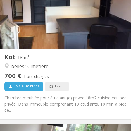
12 mois
Durée:
Non
Domiciliation:
Aménagement
Commune
Salle de bain:
Dans la chambre
Cuisine:
2
18 m
Superficie:
1
Pièces privées:
Kot
Autre
18 m²
Calme, chaleureuse, studieuse
Atmosphère:
Ixelles : Cimetière
Non
Accès PMR:
700 €
Fumeur ok
Fumeur:
hors charges
Non
Animaux de compagnie:
il y a 45 minutes
1 sept.
Chambre meublée pour étudiant (e) privée 18m2 cuisine équipée
privée. Dans immeuble comprenant 10 étudiants. 10 min à pied
de...