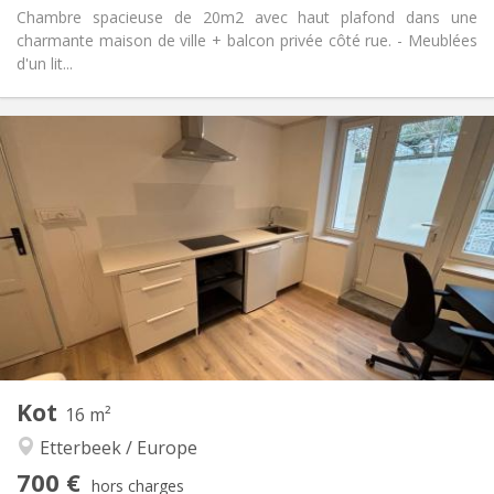
Chambre spacieuse de 20m2 avec haut plafond dans une
charmante maison de ville + balcon privée côté rue. - Meublées
d'un lit...
Infos Pratiques
700 €
Loyer:
150 €
Charges:
12 mois
Durée:
Non
Domiciliation:
Aménagement
Commune
Salle de bain:
Dans la chambre
Cuisine:
2
16 m
Superficie:
1
Pièces privées:
Kot
Autre
16 m²
Communautaire, calme, chaleureuse,
Atmosphère:
Etterbeek / Europe
studieuse
700 €
Non
Accès PMR:
hors charges