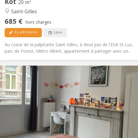
Kot
Autre
20 m²
Studieuse, communautaire, calme,
Atmosphère:
Saint-Gilles
chaleureuse
685 €
Non
Accès PMR:
hors charges
Non-fumeur
Fumeur:
il y a 8 heures
Libre
Non
Animaux de compagnie:
Au coeur de la palpitante Saint-Gilles, à deux pas de l'ESA St-Luc,
parc de Forest, Métro Albert, appartement à partager avec un...
Infos Pratiques
660 €
Loyer:
60 €
Charges:
12 mois
Durée:
Acceptée
Domiciliation:
Aménagement
Commune
Salle de bain:
Commune
Cuisine:
2
20 m
Superficie:
1
Pièces privées: