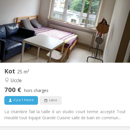
Infos Pratiques
700 €
Loyer:
120 €
Charges:
12 mois, 5-6 mois, 3-4 mois, vacances d'été, au
Durée:
mois
Sous conditions
Domiciliation:
Aménagement
Commune
Salle de bain:
Commune
Cuisine:
2
25 m
Superficie:
1
Pièces privées:
Kot
25 m²
Autre
Uccle
Calme
Atmosphère:
700 €
Non
Accès PMR:
hors charges
Non-fumeur
Fumeur:
il y a 1 heure
Libre
Non
Animaux de compagnie:
La chambre fait la taille d un studio court terme accepté Tout
meublé tout équipé Grande Cuisine salle de bain en commun...