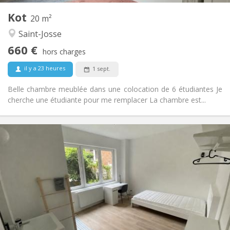
Kot
Autre
20 m²
Calme, studieuse, chaleureuse
Atmosphère:
Saint-Josse
Non
Accès PMR:
660 €
Non-fumeur
Fumeur:
hors charges
Non
Animaux de compagnie:
il y a 23 heures
1 sept.
Belle chambre meublée dans une colocation de 6 étudiantes Je
cherche une étudiante pour me remplacer La chambre est...
Infos Pratiques
655 €
Loyer:
125 €
Charges:
12 mois
Durée:
Acceptée
Domiciliation:
Aménagement
Privée
Salle de bain:
Commune
Cuisine: