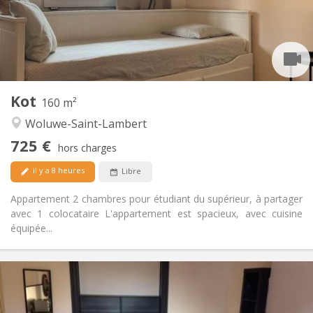
Aménagement
Commune
Salle de bain:
Commune
Cuisine:
2
160 m
Superficie:
1
Pièces privées:
Kot
Autre
160 m²
Communautaire, calme, chaleureuse,
Atmosphère:
Woluwe-Saint-Lambert
studieuse
725 €
Non
Accès PMR:
hors charges
Non-fumeur
Fumeur:
il y a 8 heures
Libre
Non
Animaux de compagnie:
Appartement 2 chambres pour étudiant du supérieur, à partager
avec 1 colocataire L'appartement est spacieux, avec cuisine
équipée...
Infos Pratiques
700 €
Loyer:
150 €
Charges: