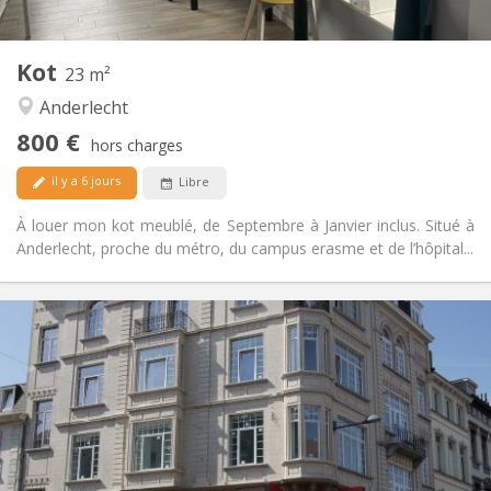
2
23 m
Superficie:
1
Pièces privées:
Kot
Autre
23 m²
Communautaire, studieuse
Atmosphère:
Anderlecht
Non
Accès PMR:
800 €
Non-fumeur
Fumeur:
hors charges
Non
Animaux de compagnie:
il y a 6 jours
Libre
À louer mon kot meublé, de Septembre à Janvier inclus. Situé à
Anderlecht, proche du métro, du campus erasme et de l’hôpital...
Infos Pratiques
765 €
Loyer:
90 €
Charges:
12 mois
Durée:
Sous conditions
Domiciliation:
Aménagement
Privée
Salle de bain: