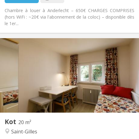
Chambre à louer à Anderlecht – 650€ CHARGES COMPRISES
(hors WiFi : ~20€ via l'abonnement de la coloc) – disponible dès
le 1er...
Infos Pratiques
645 €
Loyer:
50 €
Charges:
12 mois, 11 mois, 10 mois
Durée:
Non
Domiciliation:
Aménagement
Privée
Salle de bain:
Dans la chambre
Cuisine:
2
20 m
Superficie:
2
Pièces privées:
Kot
Autre
20 m²
Calme, studieuse
Atmosphère:
Saint-Gilles
Non
Accès PMR: