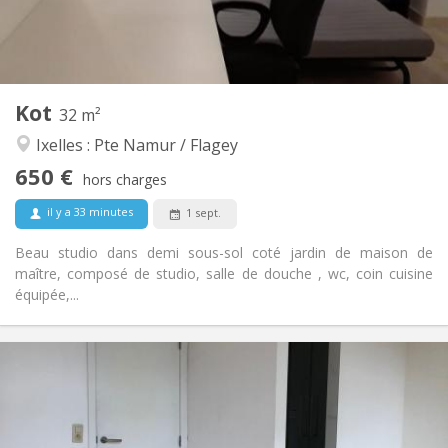
Privée
Salle de bain:
Dans la chambre
Cuisine:
2
32 m
Superficie:
2
Pièces privées:
Kot
Autre
32 m²
Studieuse, calme
Atmosphère:
Ixelles : Pte Namur / Flagey
Non
Accès PMR:
650 €
Non-fumeur
Fumeur:
hors charges
Non
Animaux de compagnie:
il y a 33 minutes
1 sept.
Beau studio dans demi sous-sol coté jardin de maison de
maître, composé de studio, salle de douche , wc, coin cuisine
équipée,...
Infos Pratiques
650 €
Loyer:
34 €
Charges:
12 mois, vacances d'été
Durée: