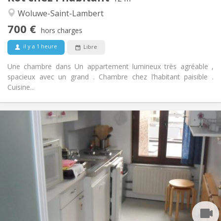
Calme, chaleureuse, studieuse
Atmosphère:
Woluwe-Saint-Lambert
Non
Accès PMR:
700 €
Non-fumeur
Fumeur:
hors charges
Non
Animaux de compagnie:
il y a 1 heure
Libre
Une chambre dans Un appartement lumineux très agréable ,
spacieux avec un grand . Chambre chez l’habitant paisible .
Cuisine...
Infos Pratiques
550 €
Loyer:
20 €
Charges:
10 mois
Durée:
Non
Domiciliation:
Aménagement
Privée
Salle de bain:
Commune
Cuisine:
2
15 m
Superficie: