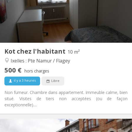
Acceptée
Domiciliation:
Aménagement
Commune
Salle de bain:
Commune
Cuisine:
2
10 m
Superficie:
1
Pièces privées:
Kot chez l'habitant
Autre
10 m²
Calme
Atmosphère:
Ixelles : Pte Namur / Flagey
Non
Accès PMR:
500 €
Non-fumeur
Fumeur:
hors charges
Non
Animaux de compagnie:
il y a 3 heures
Libre
Non fumeur. Chambre dans appartement. Immeuble calme, bien
situé. Visites de tiers non acceptées (ou de façon
exceptionnelle)....
Infos Pratiques