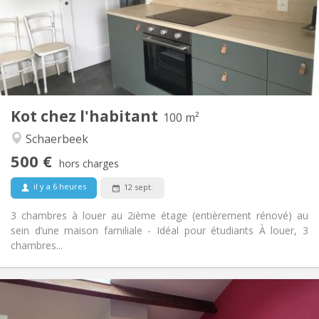
Non
Domiciliation:
Aménagement
Commune
Salle de bain:
Commune
Cuisine:
2
100 m
Superficie:
3
Pièces privées:
Kot chez l'habitant
Autre
100 m²
Calme, studieuse, chaleureuse
Atmosphère:
Schaerbeek
Non
Accès PMR:
500 €
Non-fumeur
Fumeur:
hors charges
Non
Animaux de compagnie:
il y a 6 heures
12 sept.
3 chambres à louer au 2ième étage (entièrement rénové) au
sein d’une maison familiale - Idéal pour étudiants À louer, 3
chambres...
Infos Pratiques
370 €
Loyer: