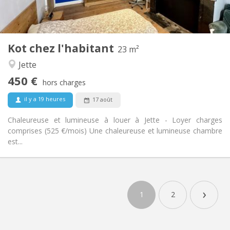
Privée (pièce distincte)
Cuisine:
2
23 m
Superficie:
2
Pièces privées:
Kot chez l'habitant
Autre
23 m²
Calme
Atmosphère:
Jette
Non
Accès PMR:
450 €
Non-fumeur
Fumeur:
hors charges
Non
Animaux de compagnie:
il y a 19 heures
17 août
Chaleureuse et lumineuse à louer à Jette - Loyer charges
comprises (525 €/mois) Une chaleureuse et lumineuse chambre
est...
›
1
2