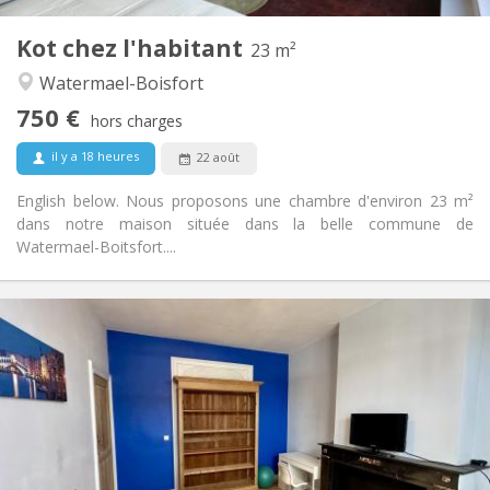
1
Pièces privées:
Kot chez l'habitant
Autre
23 m²
Calme, studieuse
Atmosphère:
Watermael-Boisfort
Non
Accès PMR:
750 €
Non-fumeur
Fumeur:
hors charges
Non
Animaux de compagnie:
il y a 18 heures
22 août
English below. Nous proposons une chambre d'environ 23 m²
dans notre maison située dans la belle commune de
Watermael-Boitsfort....
Infos Pratiques
450 €
Loyer:
75 €
Charges:
12 mois, 11 mois, 10 mois
Durée:
Non
Domiciliation:
Aménagement
Commune
Salle de bain: