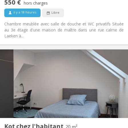
550 €
chaleureuse
hors charges
Non
Accès PMR:
il y a 18 heures
Libre
Non-fumeur
Fumeur:
Non
Animaux de compagnie:
Chambre meublée avec salle de douche et WC privatifs Située
au 3e étage d'une maison de maître dans une rue calme de
Laeken à...
Infos Pratiques
700 €
Loyer:
150 €
Charges:
12 mois, 11 mois, 10 mois, 5-6 mois, 3-4 mois
Durée:
Non
Domiciliation:
Aménagement
Privée
Salle de bain:
Commune
Cuisine:
2
20 m
Superficie:
1
Pièces privées:
Kot chez l'habitant
Autre
20 m²