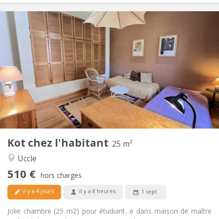
Infos Pratiques
510 €
Loyer:
110 €
Charges:
12 mois, 11 mois, 10 mois, vacances d'été
Durée:
Non
Domiciliation:
Aménagement
Commune
Salle de bain:
Commune
Cuisine:
2
25 m
Superficie:
1
Pièces privées:
Kot chez l'habitant
Autre
25 m²
Chaleureuse, studieuse, calme
Atmosphère:
Uccle
Non
Accès PMR:
510 €
Non-fumeur
Fumeur:
hors charges
Non
Animaux de compagnie:
il y a 4 jours
il y a 8 heures
1 sept.
Jolie chambre (25 m2) pour étudiant. e dans maison de maître