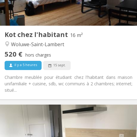
Commune
Salle de bain:
Commune
Cuisine:
2
16 m
Superficie:
1
Pièces privées:
Kot chez l'habitant
Autre
16 m²
Calme
Atmosphère:
Woluwe-Saint-Lambert
Non
Accès PMR:
520 €
Non-fumeur
Fumeur:
hors charges
Non
Animaux de compagnie:
il y a 5 heures
15 sept.
Chambre meublée pour étudiant chez l'habitant dans maison
unifamiliale + cuisine, sdb, wc communs à 2 chambres; internet;
situé...
Infos Pratiques
500 €
Loyer:
110 €
Charges:
12 mois
Durée: