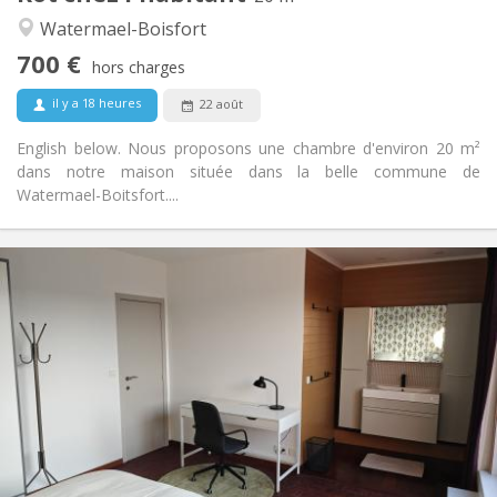
Calme, studieuse
Atmosphère:
Watermael-Boisfort
Non
Accès PMR:
700 €
Non-fumeur
Fumeur:
hors charges
Non
Animaux de compagnie:
il y a 18 heures
22 août
English below. Nous proposons une chambre d'environ 20 m²
dans notre maison située dans la belle commune de
Watermael-Boitsfort....
Infos Pratiques
750 €
Loyer:
150 €
Charges:
12 mois, 11 mois, 10 mois, 5-6 mois, 3-4 mois
Durée:
Non
Domiciliation:
Aménagement
Privée
Salle de bain:
Commune
Cuisine:
2
23 m
Superficie: