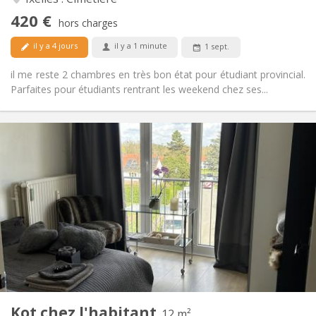
Non
Accès PMR:
420 €
Fumeur ok
Fumeur:
hors charges
Non
Animaux de compagnie:
il y a 4 jours
il y a 1 minute
1 sept.
il me reste 2 chambres en très bon état pour étudiant provincial.
Parfaites pour étudiants rentrant les weekend chez ses...
Infos Pratiques
700 €
Loyer:
100 €
Charges:
12 mois, 10 mois, 5-6 mois, 3-4 mois, au mois
Durée:
Non
Domiciliation:
Aménagement
Commune
Salle de bain:
Commune
Cuisine:
2
12 m
Superficie:
1
Pièces privées:
Kot chez l'habitant
Autre
12 m²