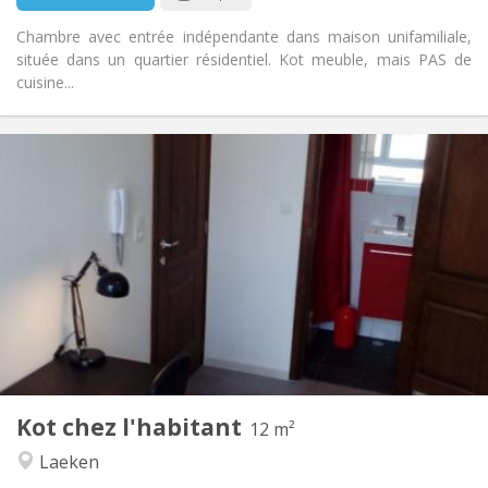
Chambre avec entrée indépendante dans maison unifamiliale,
située dans un quartier résidentiel. Kot meuble, mais PAS de
cuisine...
Infos Pratiques
550 €
Loyer:
50 €
Charges:
12 mois, 11 mois, 10 mois, 5-6 mois, 3-4 mois,
Durée:
vacances d'été, au mois
Non
Domiciliation:
Aménagement
Privée
Salle de bain:
Commune
Cuisine:
2
12 m
Superficie:
2
Pièces privées:
Kot chez l'habitant
12 m²
Autre
Laeken
Studieuse, calme, communautaire,
Atmosphère: