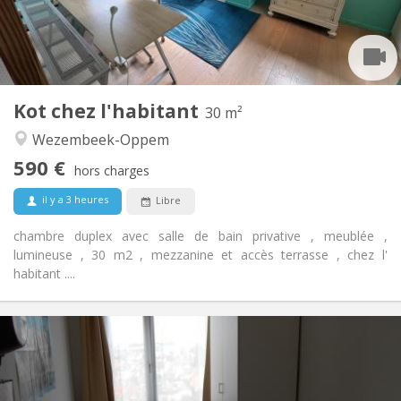
Aménagement
Privée
Salle de bain:
Commune
Cuisine:
2
30 m
Superficie:
2
Pièces privées:
Kot chez l'habitant
Autre
30 m²
Studieuse, chaleureuse
Atmosphère:
Wezembeek-Oppem
Non
Accès PMR:
590 €
Non-fumeur
Fumeur:
hors charges
Non
Animaux de compagnie:
il y a 3 heures
Libre
chambre duplex avec salle de bain privative , meublée ,
lumineuse , 30 m2 , mezzanine et accès terrasse , chez l'
habitant ....
Infos Pratiques
500 €
Loyer:
15 €
Charges:
12 mois, 11 mois, 10 mois, 5-6 mois
Durée: