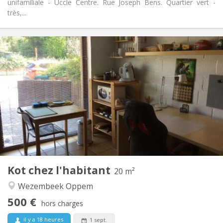
unifamiliale - Uccle Centre. Rue Joseph Bens. Quartier vert -
très,...
Infos Pratiques
500 €
Loyer:
50 €
Charges:
12 mois, 11 mois, 10 mois, 5-6 mois
Durée:
Non
Domiciliation:
Aménagement
Privée
Salle de bain:
Dans la chambre
Cuisine:
2
20 m
Superficie:
3
Pièces privées:
Kot chez l'habitant
Autre
20 m²
Studieuse, calme, chaleureuse
Atmosphère:
Wezembeek Oppem
Non
Accès PMR:
500 €
Non-fumeur
Fumeur:
hors charges
Non
Animaux de compagnie:
il y a 18 heures
1 sept.