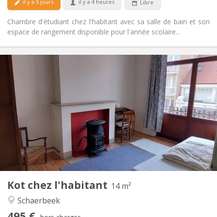
il y a 5 jours
il y a 4 heures
Libre
Chambre d'étudiant chez l'habitant avec sa salle de bain et son
espace de rangement disponible pour l'année scolaire...
Infos Pratiques
495 €
Loyer:
70 €
Charges:
10 mois
Durée:
Non
Domiciliation:
Aménagement
Commune
Salle de bain:
Commune
Cuisine:
2
14 m
Superficie:
1
Pièces privées:
Kot chez l'habitant
Autre
14 m²
Calme, studieuse
Atmosphère:
Schaerbeek
Non
Accès PMR:
495 €