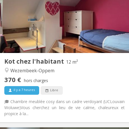
90 €
Charges:
10 mois
Durée:
Non
Domiciliation:
Aménagement
Privée
Salle de bain:
Commune
Cuisine:
2
12 m
Superficie:
3
Pièces privées:
Kot chez l'habitant
Autre
12 m²
Calme, studieuse
Atmosphère:
Wezembeek-Oppem
Non
Accès PMR:
370 €
Non-fumeur
Fumeur:
hors charges
Non
Animaux de compagnie:
il y a 7 heures
Libre
🎓 Chambre meublée cosy dans un cadre verdoyant (UCLouvain
Woluwe) ​Vous cherchez un lieu de vie calme, chaleureux et
propice à la...