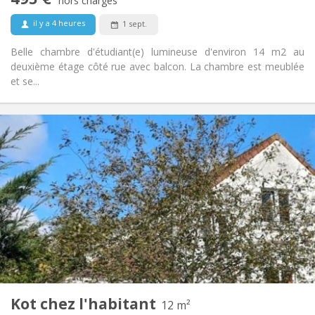
Non-fumeur
Fumeur:
hors charges
Non
Animaux de compagnie:
il y a 4 heures
1 sept.
Belle chambre d'étudiant(e) lumineuse d'environ 14 m2 au
deuxième étage côté rue avec balcon. La chambre est meublée
et se...
Infos Pratiques
490 €
Loyer:
40 €
Charges:
12 mois
Durée:
Non
Domiciliation:
Aménagement
Commune
Salle de bain:
Privée (pièce distincte)
Cuisine:
2
12 m
Superficie:
1
Pièces privées:
Kot chez l'habitant
Autre
12 m²