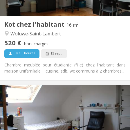
Commune
Cuisine:
2
16 m
Superficie:
1
Pièces privées:
Kot chez l'habitant
Autre
16 m²
Calme
Atmosphère:
Woluwe-Saint-Lambert
Non
Accès PMR:
520 €
Non-fumeur
Fumeur:
hors charges
Non
Animaux de compagnie:
il y a 5 heures
15 sept.
Chambre meublée pour étudiante (fille) chez l'habitant dans
maison unifamiliale + cuisine, sdb, wc communs à 2 chambres...
Infos Pratiques
520 €
Loyer:
70 €
Charges:
12 mois
Durée:
Non
Domiciliation:
Aménagement