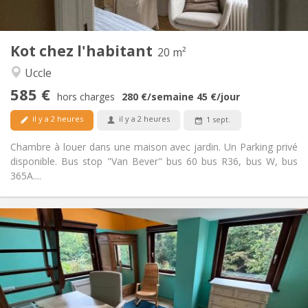
Commune
Cuisine:
2
20 m
Superficie:
1
Pièces privées:
Kot chez l'habitant
20 m²
Autre
Uccle
Calme, chaleureuse, communautaire,
Atmosphère:
585 €
studieuse
hors charges
280 €
/semaine
45 €
/jour
Non
Accès PMR:
il y a 2 heures
il y a 2 heures
1 sept.
Non-fumeur
Fumeur:
Non
Animaux de compagnie:
Chambre à louer dans une maison avec jardin. Un Parking privé
disponible. Bus stop "Van Bever" bus 60 bus R36, bus W, bus
365A....
Infos Pratiques
590 €
Loyer:
90 €
Charges:
12 mois, 11 mois, 10 mois
Durée:
Non
Domiciliation: