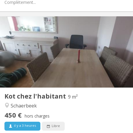
Complètement...
Infos Pratiques
450 €
Loyer:
50 €
Charges:
12 mois, 11 mois, 10 mois, 5-6 mois, vacances d'été
Durée:
Non
Domiciliation:
Aménagement
Commune
Salle de bain:
Commune
Cuisine:
2
9 m
Superficie:
1
Pièces privées:
Kot chez l'habitant
Autre
9 m²
Calme, chaleureuse
Atmosphère:
Schaerbeek
Non
Accès PMR:
450 €
Non-fumeur
Fumeur:
hors charges
Non
Animaux de compagnie:
il y a 3 heures
Libre