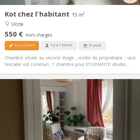
1
Pièces privées:
Kot chez l'habitant
Autre
15 m²
Studieuse, calme
Atmosphère:
Uccle
Non
Accès PMR:
550 €
Non-fumeur
Fumeur:
hors charges
Non
Animaux de compagnie:
il y a 3 jours
il y a 1 heure
31 août
Chambre située au second étage , isolée du propriétaire ; seul
l'escalier est commun ; 1 chambre pour ETUDIANTE: études...
Infos Pratiques
585 €
Loyer:
95 €
Charges:
12 mois, 10 mois, 5-6 mois, 3-4 mois, à la semaine,
Durée:
à la journée
Sous conditions
Domiciliation:
Aménagement
Commune
Salle de bain: