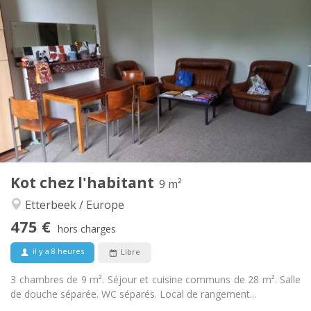
Infos Pratiques
475 €
Loyer:
75 €
Charges:
12 mois, 11 mois, 10 mois, 5-6 mois, 3-4 mois,
Durée:
vacances d'été, au mois
Non
Domiciliation:
Aménagement
Commune
Salle de bain:
Commune
Cuisine:
2
9 m
Superficie:
3
Pièces privées:
Kot chez l'habitant
9 m²
Autre
Etterbeek / Europe
Studieuse, calme
Atmosphère:
475 €
Non
Accès PMR:
hors charges
Non-fumeur
Fumeur:
il y a 8 heures
Libre
Non
Animaux de compagnie:
3 chambres de 9 m². Séjour et cuisine communs de 28 m². Salle
de douche séparée. WC séparés. Local de rangement...