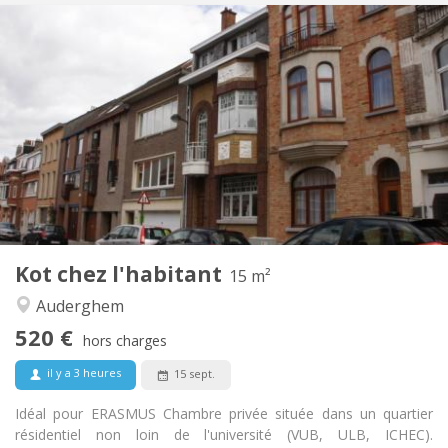
Infos Pratiques
520 €
Loyer:
85 €
Charges:
5-6 mois
Durée:
Non
Domiciliation:
Aménagement
Commune
Salle de bain:
Commune
Cuisine:
2
15 m
Superficie:
1
Pièces privées:
Kot chez l'habitant
Autre
15 m²
Chaleureuse, communautaire, studieuse,
Atmosphère:
Auderghem
calme
520 €
Non
Accès PMR:
hors charges
Non-fumeur
Fumeur:
il y a 3 heures
15 sept.
Non
Animaux de compagnie:
Idéal pour ERASMUS Chambre privée située dans un quartier
résidentiel non loin de l'université (VUB, ULB, ICHEC).