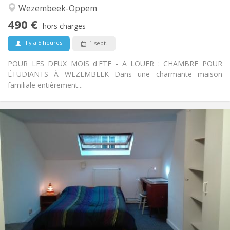
Chaleureuse, studieuse, calme
Atmosphère:
Wezembeek-Oppem
Non
Accès PMR:
490 €
Non-fumeur
Fumeur:
hors charges
Non
Animaux de compagnie:
il y a 5 heures
1 sept.
POUR LES DEUX MOIS d'ETE - A LOUER : CHAMBRE POUR
ÉTUDIANTS À WEZEMBEEK Dans une charmante maison
familiale entièrement...
Infos Pratiques
400 €
Loyer:
50 €
Charges:
10 mois
Durée:
Non
Domiciliation:
Aménagement
Privée
Salle de bain:
Privée (pièce distincte)
Cuisine:
2
25 m
Superficie:
1
Pièces privées: