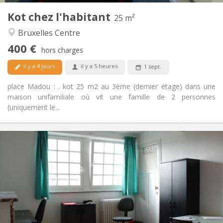
Kot chez l'habitant
Autre
25 m²
Chaleureuse, calme
Atmosphère:
Bruxelles Centre
Non
Accès PMR:
400 €
Non-fumeur
Fumeur:
hors charges
Non
Animaux de compagnie:
il y a 4 jours
il y a 5 heures
1 sept.
place Madou : . kot 25 m2 au 3ème (dernier étage) dans une
maison unifamiliale où vit une famille de 2 personnes
(uniquement le...
Infos Pratiques
520 €
Loyer:
70 €
Charges:
12 mois
Durée:
Non
Domiciliation:
Aménagement
Commune
Salle de bain: