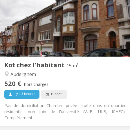
520 €
Loyer:
85 €
Charges:
5-6 mois
Durée:
Non
Domiciliation:
Aménagement
Commune
Salle de bain:
Commune
Cuisine:
2
15 m
Superficie:
1
Pièces privées:
Kot chez l'habitant
Autre
15 m²
Chaleureuse, communautaire, studieuse,
Atmosphère:
Auderghem
calme
520 €
Non
Accès PMR:
hors charges
Non-fumeur
Fumeur:
il y a 3 heures
15 sept.
Non
Animaux de compagnie:
Pas de domiciliation Chambre privée située dans un quartier
résidentiel non loin de l'université (VUB, ULB, ICHEC).
Complètement...