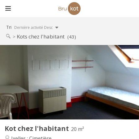
Tri
Dernière activité Desc
Kots chez l'habitant
(43)
Infos Pratiques
420 €
Loyer:
75 €
Charges:
12 mois
Durée:
Non
Domiciliation:
Aménagement
Commune
Salle de bain:
Commune
Cuisine:
2
20 m
Superficie:
1
Pièces privées:
Kot chez l'habitant
Autre
20 m²
Calme, communautaire, studieuse
Atmosphère:
Ixelles : Cimetière