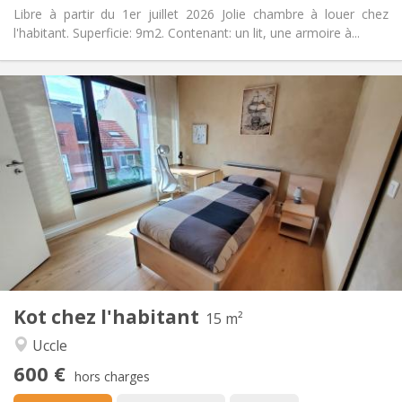
Libre à partir du 1er juillet 2026 Jolie chambre à louer chez
l'habitant. Superficie: 9m2. Contenant: un lit, une armoire à...
Infos Pratiques
600 €
Loyer:
0 €
Charges:
12 mois
Durée:
Non
Domiciliation:
Aménagement
Privée
Salle de bain:
Commune
Cuisine:
2
15 m
Superficie:
2
Pièces privées:
Kot chez l'habitant
Autre
15 m²
Calme, studieuse
Atmosphère:
Uccle
Non
Accès PMR:
600 €
Non-fumeur
Fumeur:
hors charges
Non
Animaux de compagnie: