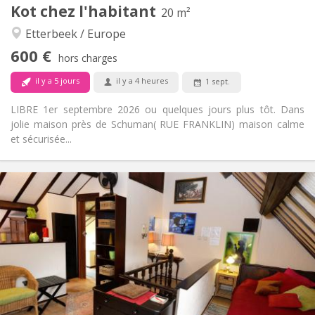
Kot chez l'habitant
Autre
20 m²
Chaleureuse, calme, studieuse
Atmosphère:
Etterbeek / Europe
Non
Accès PMR:
600 €
Non-fumeur
Fumeur:
hors charges
Non
Animaux de compagnie:
il y a 5 jours
il y a 4 heures
1 sept.
LIBRE 1er septembre 2026 ou quelques jours plus tôt. Dans
jolie maison près de Schuman( RUE FRANKLIN) maison calme
et sécurisée...
Infos Pratiques
700 €
Loyer:
175 €
Charges:
12 mois
Durée:
Acceptée
Domiciliation:
Aménagement
Privée
Salle de bain:
Privée (pièce distincte)
Cuisine: