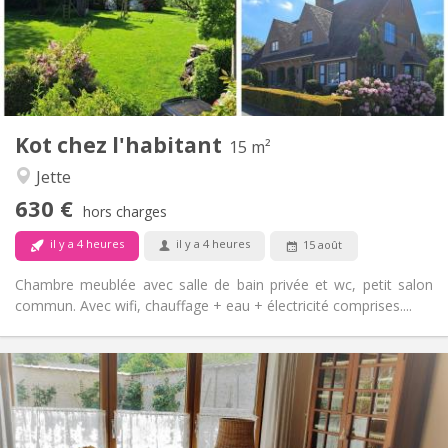
Aménagement
Privée
Salle de bain:
Commune
Cuisine:
2
15 m
Superficie:
1
Pièces privées:
Kot chez l'habitant
Autre
15 m²
Calme, chaleureuse, studieuse
Atmosphère:
Jette
Non
Accès PMR:
630 €
Non-fumeur
Fumeur:
hors charges
Non
Animaux de compagnie:
il y a 4 heures
il y a 4 heures
15 août
Chambre meublée avec salle de bain privée et wc, petit salon
commun. Avec wifi, chauffage + eau + électricité comprises....
Infos Pratiques
430 €
Loyer:
120 €
Charges:
12 mois, 11 mois, 10 mois
Durée: