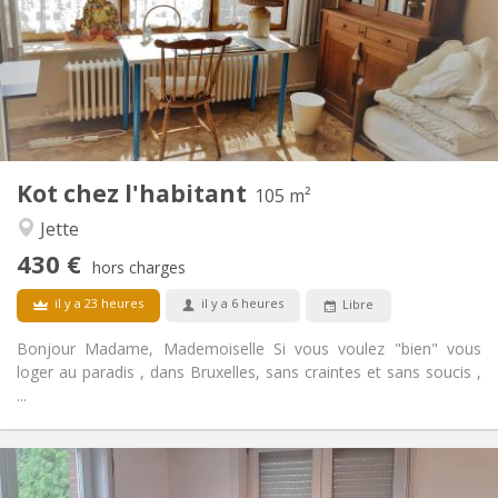
Sous conditions
Domiciliation:
Aménagement
Commune
Salle de bain:
Commune
Cuisine:
2
105 m
Superficie:
3
Pièces privées:
Kot chez l'habitant
Autre
105 m²
Calme, communautaire, chaleureuse,
Atmosphère:
Jette
studieuse
430 €
Non
Accès PMR:
hors charges
Non-fumeur
Fumeur:
il y a 23 heures
il y a 6 heures
Libre
Non
Animaux de compagnie:
Bonjour Madame, Mademoiselle Si vous voulez "bien" vous
loger au paradis , dans Bruxelles, sans craintes et sans soucis ,
...
Infos Pratiques