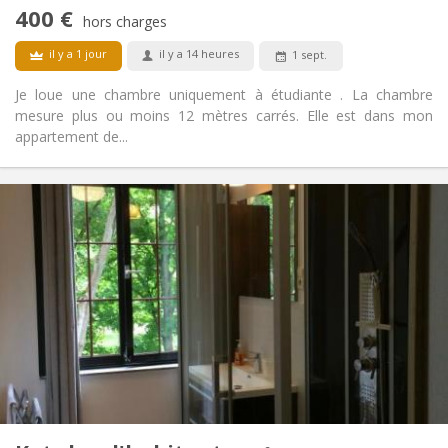
Non
Accès PMR:
400 €
Non-fumeur
Fumeur:
hors charges
Non
Animaux de compagnie:
il y a 1 jour
il y a 14 heures
1 sept.
Je loue une chambre uniquement à étudiante . La chambre
mesure plus ou moins 12 mètres carrés. Elle est dans mon
appartement de...
Infos Pratiques
410 €
Loyer:
120 €
Charges:
12 mois
Durée:
Non
Domiciliation:
Aménagement
Commune
Salle de bain:
Commune
Cuisine:
2
15 m
Superficie:
1
Pièces privées: