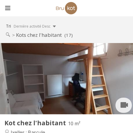
Tri
Dernière activité Desc
Kots chez l'habitant
(17)
Infos Pratiques
500 €
Loyer:
50 €
Charges:
12 mois
Durée:
Non
Domiciliation:
Aménagement
Commune
Salle de bain:
Commune
Cuisine:
2
10 m
Superficie:
1
Pièces privées:
Kot chez l'habitant
Autre
10 m²
Chaleureuse, calme, studieuse
Atmosphère:
Ixelles : Bascule