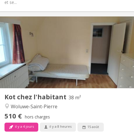
et se...
Infos Pratiques
510 €
Loyer:
100 €
Charges:
12 mois
Durée:
Acceptée
Domiciliation:
Aménagement
Privée
Salle de bain:
Commune
Cuisine:
2
38 m
Superficie:
3
Pièces privées:
Kot chez l'habitant
Autre
38 m²
Calme, chaleureuse, studieuse
Atmosphère:
Woluwe-Saint-Pierre
Non
Accès PMR:
510 €
Non-fumeur
Fumeur:
hors charges
Non
Animaux de compagnie:
il y a 4 jours
il y a 8 heures
15 août