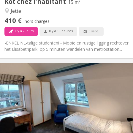
Kot chez l'habitant
Autre
15 m²
Studieuse, calme
Atmosphère:
Jette
Non
Accès PMR:
410 €
Non-fumeur
Fumeur:
hors charges
Non
Animaux de compagnie:
il y a 2 jours
il y a 19 heures
6 sept.
-ENKEL NL-talige studenten! - Mooie en rustige ligging rechtover
het Elisabethpark, op 5 minuten wandelen van metrostation...
Infos Pratiques
450 €
Loyer:
100 €
Charges:
12 mois
Durée:
Non
Domiciliation:
Aménagement
Privée
Salle de bain:
Commune
Cuisine:
2
50 m
Superficie:
2
Pièces privées: