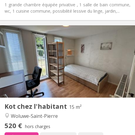
1 grande chambre équipée privative , 1 salle de bain commune,
wc, 1 cuisine commune, possibilité lessive du linge, jardin,...
Infos Pratiques
520 €
Loyer:
60 €
Charges:
12 mois
Durée:
Non
Domiciliation:
Aménagement
Privée
Salle de bain:
Commune
Cuisine:
2
15 m
Superficie:
1
Pièces privées:
Kot chez l'habitant
Autre
15 m²
Chaleureuse, studieuse, calme
Atmosphère:
Woluwe-Saint-Pierre
Non
Accès PMR:
520 €
Non-fumeur
Fumeur:
hors charges
Non
Animaux de compagnie: