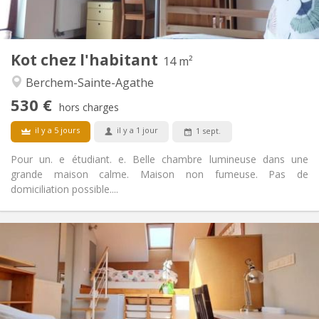
Commune
Cuisine:
2
14 m
Superficie:
1
Pièces privées:
Kot chez l'habitant
Autre
14 m²
Communautaire, calme, chaleureuse,
Atmosphère:
Berchem-Sainte-Agathe
studieuse
530 €
Non
Accès PMR:
hors charges
Non-fumeur
Fumeur:
il y a 5 jours
il y a 1 jour
1 sept.
Non
Animaux de compagnie:
Pour un. e étudiant. e. Belle chambre lumineuse dans une
grande maison calme. Maison non fumeuse. Pas de
domiciliation possible....
Infos Pratiques
530 €
Loyer:
120 €
Charges:
12 mois
Durée:
Non
Domiciliation: