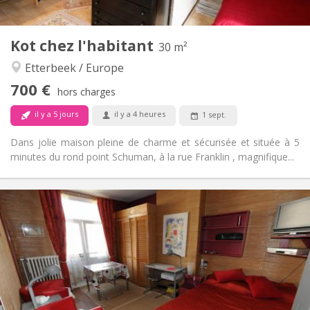
2
30 m
Superficie:
3
Pièces privées:
Kot chez l'habitant
Autre
30 m²
Studieuse, calme, chaleureuse
Atmosphère:
Etterbeek / Europe
Non
Accès PMR:
700 €
Non-fumeur
Fumeur:
hors charges
Non
Animaux de compagnie:
il y a 5 jours
il y a 4 heures
1 sept.
Dans jolie maison pleine de charme et sécurisée et située à 5
minutes du rond point Schuman, à la rue Franklin , magnifique...
Infos Pratiques
700 €
Loyer:
175 €
Charges:
12 mois
Durée:
Acceptée
Domiciliation:
Aménagement
Privée
Salle de bain: