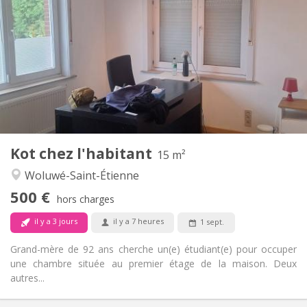
500 €
Loyer:
25 €
Charges:
10 mois
Durée:
Non
Domiciliation:
Aménagement
Commune
Salle de bain:
Commune
Cuisine:
2
15 m
Superficie:
1
Pièces privées:
Kot chez l'habitant
Autre
15 m²
Studieuse, chaleureuse, calme
Atmosphère:
Woluwé-Saint-Étienne
Non
Accès PMR:
500 €
Non-fumeur
Fumeur:
hors charges
Non
Animaux de compagnie:
il y a 3 jours
il y a 7 heures
1 sept.
Grand-mère de 92 ans cherche un(e) étudiant(e) pour occuper
une chambre située au premier étage de la maison. Deux
autres...