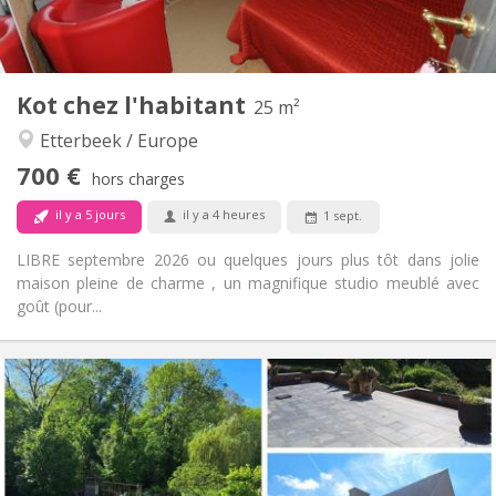
Privée (pièce distincte)
Cuisine:
2
25 m
Superficie:
2
Pièces privées:
Kot chez l'habitant
Autre
25 m²
Studieuse, calme, chaleureuse
Atmosphère:
Etterbeek / Europe
Non
Accès PMR:
700 €
Non-fumeur
Fumeur:
hors charges
Non
Animaux de compagnie:
il y a 5 jours
il y a 4 heures
1 sept.
LIBRE septembre 2026 ou quelques jours plus tôt dans jolie
maison pleine de charme , un magnifique studio meublé avec
goût (pour...
Infos Pratiques
630 €
Loyer:
150 €
Charges:
12 mois, 11 mois, 10 mois, 5-6 mois
Durée:
Acceptée
Domiciliation: