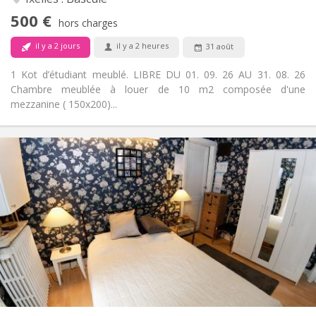
Non
Accès PMR:
500 €
Non-fumeur
Fumeur:
hors charges
Non
Animaux de compagnie:
il y a 2 jours
il y a 2 heures
31 août
1 Kot d’étudiant meublé. LIBRE DU 01. 09. 26 AU 31. 08. 26
Chambre meublée à louer de 10 m2 composée d'une
mezzanine ( 150x200)...
Infos Pratiques
600 €
Loyer:
175 €
Charges:
12 mois
Durée:
Acceptée
Domiciliation:
Aménagement
Privée
Salle de bain:
Privée (pièce distincte)
Cuisine:
2
20 m
Superficie:
2
Pièces privées: