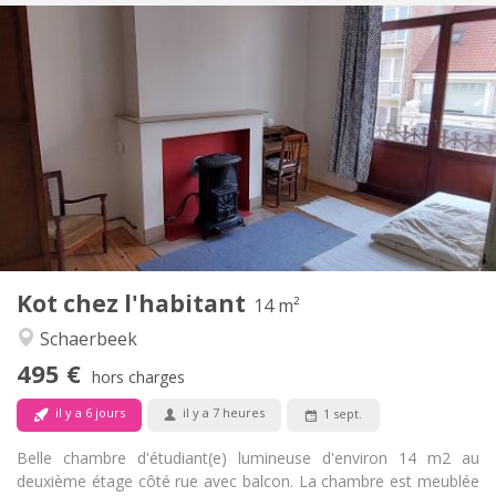
Infos Pratiques
495 €
Loyer:
70 €
Charges:
10 mois
Durée:
Non
Domiciliation:
Aménagement
Commune
Salle de bain:
Commune
Cuisine:
2
14 m
Superficie:
1
Pièces privées:
Kot chez l'habitant
Autre
14 m²
Studieuse, calme
Atmosphère:
Schaerbeek
Non
Accès PMR:
495 €
Non-fumeur
Fumeur:
hors charges
Non
Animaux de compagnie:
il y a 6 jours
il y a 7 heures
1 sept.
Belle chambre d'étudiant(e) lumineuse d'environ 14 m2 au
deuxième étage côté rue avec balcon. La chambre est meublée