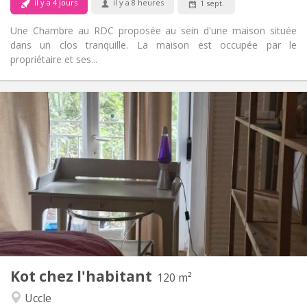
il y a 4 jours
il y a 8 heures
1 sept.
Une Chambre au RDC proposée au sein d'une maison située
dans un clos tranquille. La maison est occupée par le
propriétaire et ses...
Infos Pratiques
400 €
Loyer:
50 €
Charges:
12 mois, 11 mois
Durée:
Sous conditions
Domiciliation:
Aménagement
Commune
Salle de bain:
Commune
Cuisine:
2
120 m
Superficie:
1
Pièces privées:
Kot chez l'habitant
Autre
120 m²
Studieuse, calme
Atmosphère:
Uccle