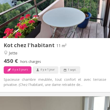
10 mois
Durée:
Non
Domiciliation:
Aménagement
Commune
Salle de bain:
Privée (pièce distincte)
Cuisine:
2
11 m
Superficie:
7
Pièces privées:
Kot chez l'habitant
Autre
11 m²
Studieuse, chaleureuse, calme
Atmosphère:
Jette
Non
Accès PMR:
450 €
Non-fumeur
Fumeur:
hors charges
Non
Animaux de compagnie:
il y a 3 jours
il y a 1 jour
1 sept.
Spacieuse chambre meublée, tout confort et avec terrasse
privative. (Chez l'habitant, une dame retraitée de...
Infos Pratiques
600 €
Loyer: