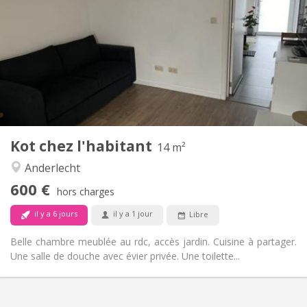
50 €
Charges:
12 mois, 11 mois, 10 mois
Durée:
Non
Domiciliation:
Aménagement
Privée
Salle de bain:
Commune
Cuisine:
2
14 m
Superficie:
1
Pièces privées:
Kot chez l'habitant
Autre
14 m²
Calme, studieuse
Atmosphère:
Anderlecht
Oui
Accès PMR:
600 €
Non-fumeur
Fumeur:
hors charges
Non
Animaux de compagnie:
il y a 6 jours
il y a 1 jour
Libre
Belle chambre meublée au rdc, accès jardin. Cuisine à partager.
Une salle de douche avec évier privée. Une toilette...