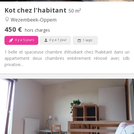
Kot chez l'habitant
Autre
50 m²
Calme
Atmosphère:
Wezembeek-Oppem
Non
Accès PMR:
450 €
Non-fumeur
Fumeur:
hors charges
Non
Animaux de compagnie:
il y a 5 jours
il y a 1 jour
1 sept.
1 belle et spacieuse chambre d’étudiant chez l’habitant dans un
appartement deux chambres entièrement rénové avec sdb
privative...
Infos Pratiques
530 €
Loyer:
120 €
Charges:
12 mois
Durée:
Non
Domiciliation:
Aménagement
Commune
Salle de bain: