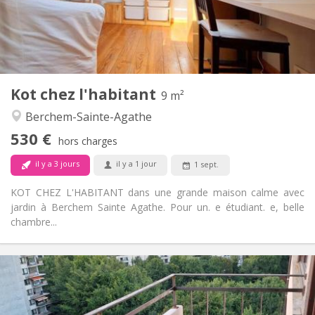
Aménagement
Commune
Salle de bain:
Commune
Cuisine:
2
9 m
Superficie:
1
Pièces privées:
Kot chez l'habitant
Autre
9 m²
Chaleureuse, studieuse, communautaire,
Atmosphère:
Berchem-Sainte-Agathe
calme
530 €
Non
Accès PMR:
hors charges
Non-fumeur
Fumeur:
il y a 3 jours
il y a 1 jour
1 sept.
Non
Animaux de compagnie:
KOT CHEZ L'HABITANT dans une grande maison calme avec
jardin à Berchem Sainte Agathe. Pour un. e étudiant. e, belle
chambre...
Infos Pratiques
450 €
Loyer:
50 €
Charges: