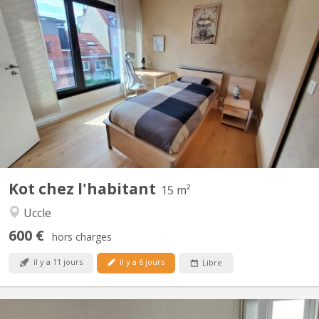
BK 20020
Chambre d'étudiant chez l'habitant avec sa salle de bain et son
espace de rangement disponible pour l'année scolaire 2026-2027.
Nous offrons: • une chambre meublée • dans un environnement
calme • l'entretien hebdomadaire avec changement des draps
par notre aide ménagère • une formule avantageuse...
Kot chez l'habitant
15 m²
Uccle
600 €
hors charges
il y a 11 jours
il y a 6 jours
Libre
BK 19112