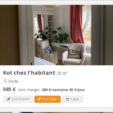
BK 19321
Chambre à louer dans une maison avec jardin. Un Parking privé
disponible. Bus stop "Van Bever" bus 60 bus R36, bus W, bus
365A. Tram 92 à 5 minutes à pied. Magasins delhaize et mini
carrefour. ULB à 31 minutes en transport en commun (via
churchill). La chambre a un évier privé et accès à la salle...
Kot chez l'habitant
20 m²
Uccle
585 €
hors charges
280 €
/semaine
45 €
/jour
il y a 13 jours
il y a 1 jour
1 sept.