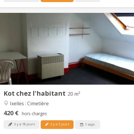
BK 12448
il me reste 2 chambres en très bon état pour étudiant provincial.
Parfaites pour étudiants rentrant les weekend chez ses parents. Il
y a deux SDBs, 2 WCs et une cuisine équipée (2 frigos,
congélateur, micro-onde, un four conventionnel et une taque au
gaz) pour un total de 9 chambres. Le prix de ces...
Kot chez l'habitant
20 m²
Ixelles : Cimetière
420 €
hors charges
il y a 18 jours
il y a 5 jours
1 sept.