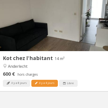
Belle chambre meublée au rdc, accès jardin. Cuisine à partager.
Une salle de douche avec évier privée. Une toilette privée.
Proximité Erasme / Ceria et transports en commun. Maison
calme, environnement verdoyant. Recherche personne calme et
respectueuse.
Kot chez l'habitant
14 m²
Anderlecht
600 €
hors charges
il y a 8 jours
il y a 4 jours
Libre