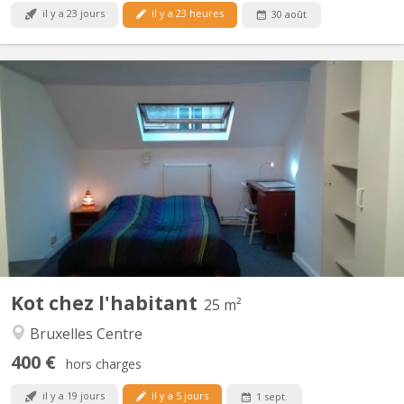
il y a 23 jours
il y a 23 heures
30 août
BK 7394
place Madou : . kot 25 m2 au 3ème (dernier étage) dans une
maison unifamiliale où vit une famille de 2 personnes
(uniquement le WC à partager) . ce serait sympa de donner votre
lieu de résidence habituel et les études que vous comptez
entreprendre . destiné uniquement à un(e) étudiant(e) qui...
Kot chez l'habitant
25 m²
Bruxelles Centre
400 €
hors charges
il y a 19 jours
il y a 5 jours
1 sept.