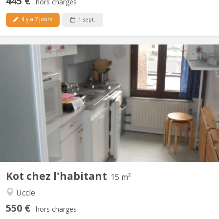
445 €
hors charges
il y a 7 jours
1 sept.
BK 6953
Chambre située au second étage , isolée du propriétaire ; seul
l'escalier est commun ; 1 chambre pour ETUDIANTE: études
universitaires ou école supérieure . C'est une chambre de 15m² (
avec évier) + les communs càd le palier + salle d'eau = cuisine et
douche + 1 WC à cet ...
Kot chez l'habitant
15 m²
Uccle
550 €
hors charges