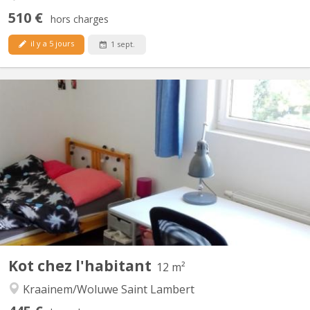
510 €
hors charges
il y a 5 jours
1 sept.
BK 9744
Très belles chambres à Kraainem à côté du site de l'UCL Alma,
Ecam, Parnasse, Vinci destinée à un(e) étudiant(e). Logement
pour étudiant(e)s calmes et studieux (non fumeur). Cuisine,
douche et WC séparés disponibles. Il n'y a pas de local de séjour
disponible. Ce type de logement convient...
Kot chez l'habitant
12 m²
Kraainem/Woluwe Saint Lambert