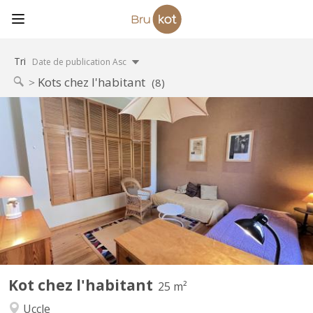
Tri
Date de publication Asc
Kots chez l'habitant
(8)
BK 18080
Jolie chambre (25 m2) pour étudiant. e dans maison de maître
unifamiliale - Uccle Centre. Rue Joseph Bens. Quartier vert - très,
très calme. La chambre, côté jardin, est au 1er étage. Nombreux
placards, parquet, haut plafond. Un seul kot dans la maison.
Accès libre au jardin. La cuisine est...
Kot chez l'habitant
25 m²
Uccle